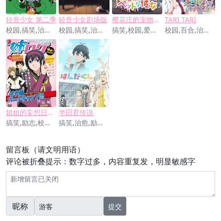
轻音少女 第二季
轻音少女剧场版
樱花庄的宠物女孩
TARI TARI
校园,搞笑,治愈,励志,歌舞
校园,搞笑,治愈,励志,歌舞
搞笑,校园,爱情,励志,治愈
校园,百合,治愈,励志,歌舞
姐姐的妄想日记OVA
半田君传说
搞笑,励志,校园,青春,爱情,治愈
搞笑,治愈,励志,校园
留言板（请文明用语）
评论被折叠提示：数字过多，内容重复发，明显敏感字
昵称
提交