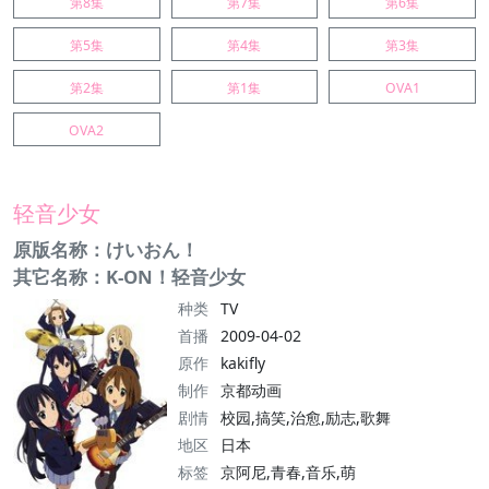
第8集
第7集
第6集
第5集
第4集
第3集
第2集
第1集
OVA1
OVA2
轻音少女
原版名称：けいおん！
其它名称：K-ON！轻音少女
种类
TV
首播
2009-04-02
原作
kakifly
制作
京都动画
剧情
校园,搞笑,治愈,励志,歌舞
地区
日本
标签
京阿尼,青春,音乐,萌