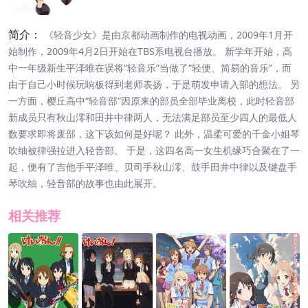
简介：
《轻音少女》是由京都动画制作的电视动画，2009年1月开
始制作，2009年4月2日开始在TBS系电视台播放。 新学年开始，高
中一年级新生平泽唯在误将“轻音乐”当做了“轻便、简易的音乐”，而
由于自己小时候玩响板得到老师表扬，于是萌发申请入部的想法。 另
一方面，樱丘高中“轻音部”因原来的部员全部毕业离校，此时轻音部
新成员只有秋山澪和田井中律两人，无法满足部员至少四人的最低人
数要求即将废部，这下该如何是好呢？ 此外，温柔可爱的千金小姐琴
吹䌷被律强拉进入轻音部。 于是，这四名高一女生机缘巧合聚在了一
起，便有了吉他手平泽唯、贝司手秋山澪、鼓手田井中律以及键盘手
琴吹䌷，轻音部的故事也由此展开。
相关推荐