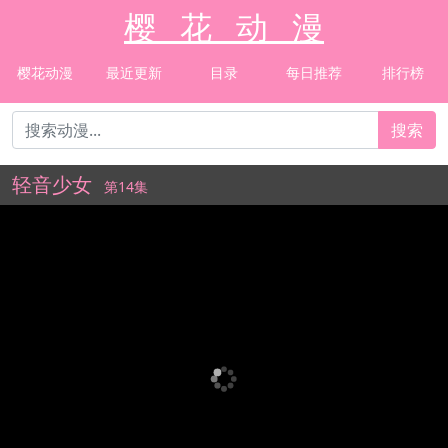
樱 花 动 漫
樱花动漫
最近更新
目录
每日推荐
排行榜
搜索
轻音少女
第14集