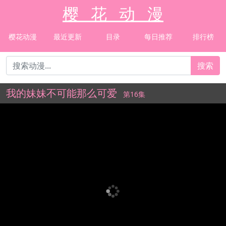
樱 花 动 漫
樱花动漫
最近更新
目录
每日推荐
排行榜
搜索
我的妹妹不可能那么可爱
第16集