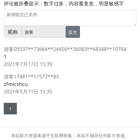
评论被折叠提示：数字过多，内容重复发，明显敏感字
昵称
提交
游客09337**73664**24456**36083**68348**10784
1
2021年7月17日 15:39
游客17481**11577**83
zfmicshcu
2021年5月11日 15:35
1
本站影片资源来源于互联网收集，本站不储存任何影片资源。