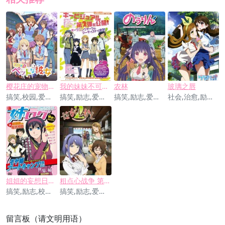
樱花庄的宠物女孩
我的妹妹不可能那么可爱 第二季
农林
玻璃之唇
搞笑,校园,爱情,励志,治愈
搞笑,励志,爱情,后宫,治愈,社会
搞笑,励志,爱情,治愈
社会,治愈,励志,爱情
姐姐的妄想日记OVA
粗点心战争 第二季
搞笑,励志,校园,青春,爱情,治愈
搞笑,励志,爱情,后宫,治愈
留言板（请文明用语）