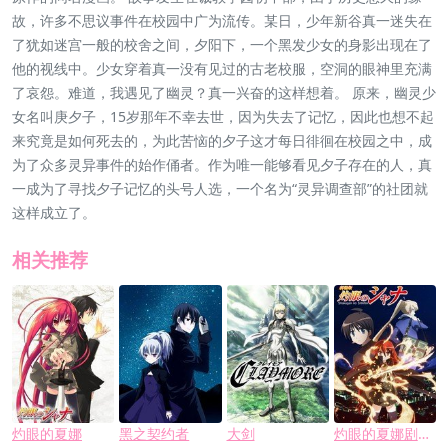
故，许多不思议事件在校园中广为流传。某日，少年新谷真一迷失在
了犹如迷宫一般的校舍之间，夕阳下，一个黑发少女的身影出现在了
他的视线中。少女穿着真一没有见过的古老校服，空洞的眼神里充满
了哀怨。难道，我遇见了幽灵？真一兴奋的这样想着。 原来，幽灵少
女名叫庚夕子，15岁那年不幸去世，因为失去了记忆，因此也想不起
来究竟是如何死去的，为此苦恼的夕子这才每日徘徊在校园之中，成
为了众多灵异事件的始作俑者。作为唯一能够看见夕子存在的人，真
一成为了寻找夕子记忆的头号人选，一个名为“灵异调查部”的社团就
这样成立了。
相关推荐
灼眼的夏娜
黑之契约者
大剑
灼眼的夏娜剧场版