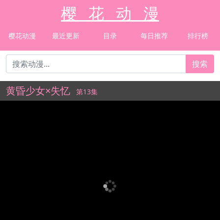
樱 花 动 漫
樱花动漫
最近更新
目录
每日推荐
排行榜
搜索
黄昏少女×失忆
第13集