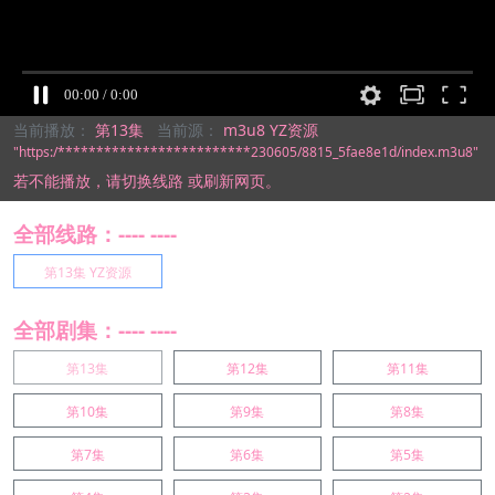
当前播放：
第13集
当前源：
m3u8 YZ资源
"https:/*************************230605/8815_5fae8e1d/index.m3u8"
若不能播放，
请切换线路
或刷新网页。
全部线路：---- ----
第13集 YZ资源
全部剧集：---- ----
第13集
第12集
第11集
第10集
第9集
第8集
第7集
第6集
第5集