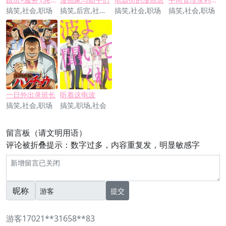
搞笑,社会,职场
搞笑,后宫,社会,职场
搞笑,社会,职场
搞笑,社会,职场
一日外出录班长
听着这电波
搞笑,社会,职场
搞笑,职场,社会
留言板（请文明用语）
评论被折叠提示：数字过多，内容重复发，明显敏感字
昵称
提交
游客17021**31658**83