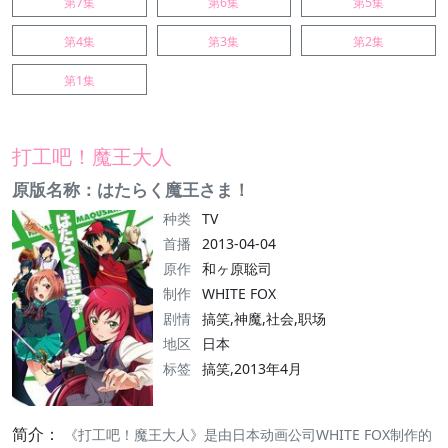
第7集
第6集
第5集
第4集
第3集
第2集
第1集
打工吧！魔王大人
原版名称：はたらく魔王さま！
种类
TV
首播
2013-04-04
原作
和ヶ原聡司
制作
WHITE FOX
剧情
搞笑,神魔,社会,职场
地区
日本
标签
搞笑,2013年4月
简介：
《打工吧！魔王大人》是由日本动画公司WHITE FOX制作的