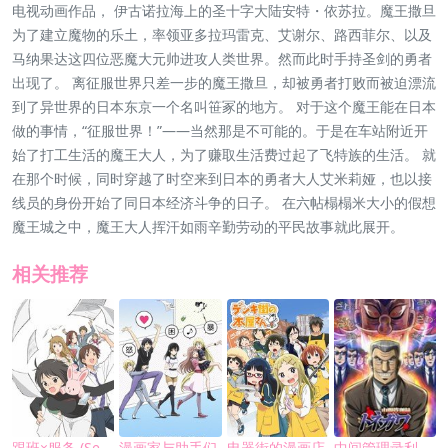
电视动画作品， 伊古诺拉海上的圣十字大陆安特・依苏拉。魔王撒旦
为了建立魔物的乐土，率领亚多拉玛雷克、艾谢尔、路西菲尔、以及
马纳果达这四位恶魔大元帅进攻人类世界。然而此时手持圣剑的勇者
出现了。 离征服世界只差一步的魔王撒旦，却被勇者打败而被迫漂流
到了异世界的日本东京一个名叫笹冢的地方。 对于这个魔王能在日本
做的事情，“征服世界！”——当然那是不可能的。于是在车站附近开
始了打工生活的魔王大人，为了赚取生活费过起了飞特族的生活。 就
在那个时候，同时穿越了时空来到日本的勇者大人艾米莉娅，也以接
线员的身份开始了同日本经济斗争的日子。 在六帖榻榻米大小的假想
魔王城之中，魔王大人挥汗如雨辛勤劳动的平民故事就此展开。
相关推荐
跟班×服务 (Servant×Service)
漫画家与助手们
电器街的漫画店
中间管理录利根川