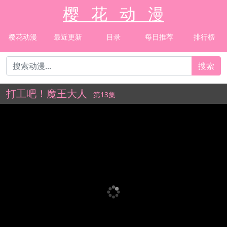
樱 花 动 漫
樱花动漫
最近更新
目录
每日推荐
排行榜
搜索
打工吧！魔王大人
第13集