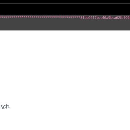
******************************************81bb0517bcc46a9bca62fb109
遠なれ