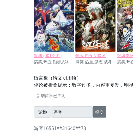
银魂 (001-201)
银魂 白夜叉降诞
搞笑,热血,励志,战斗
搞笑,热血,励志,战斗
搞笑,热
留言板（请文明用语）
评论被折叠提示：数字过多，内容重复发，明
昵称
提交
游客16551**31640**73