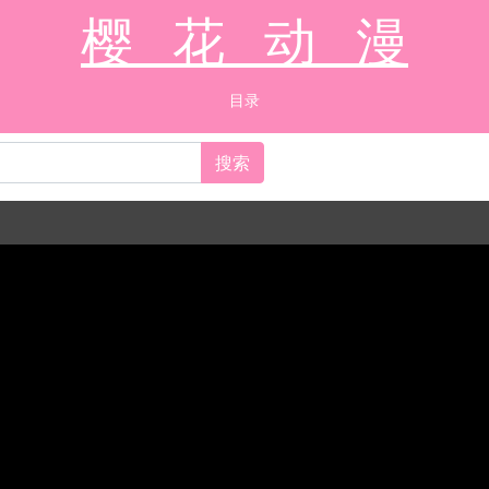
樱 花 动 漫
目录
搜索