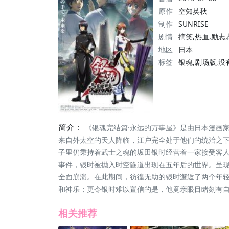
原作
空知英秋
制作
SUNRISE
剧情
搞笑,热血,励志
地区
日本
标签
银魂,剧场版,
简介：
《银魂完结篇·永远的万事屋》是由日本漫画家
来自外太空的天人降临，江户完全处于他们的统治之
子里仍秉持着武士之魂的坂田银时经营着一家接受客人
事件，银时被抛入时空隧道出现在五年后的世界。呈现
全面崩溃。在此期间，彷徨无助的银时邂逅了两个年
和神乐；更令银时难以置信的是，他竟亲眼目睹刻有自
相关推荐