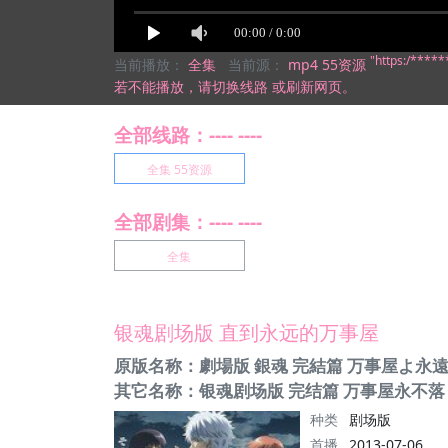
"https:/***
当前播放：
全集
当前源：
mp4 55资源
若不能播放，
请切换线路
或刷新网页。
全部线路：---- ----
全集 55资源
全部剧集：---- ----
全集
银魂剧场版 直到永远的万事屋
原版名称：劇場版 銀魂 完結篇 万事屋よ永
其它名称：银魂剧场版 完结篇 万事屋永不落
种类
剧场版
首播
2013-07-06