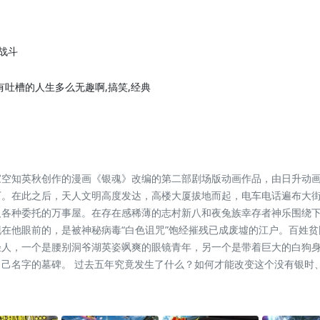
,战斗
没有吐槽的人生多么无趣啊,搞笑,经典
空知英秋创作的漫画《银魂》改编的第二部剧场版动画作品，由日升动画制
下。在此之后，天人文明高度发达，高楼大厦拔地而起，电车电话遍布大
各种委托的万事屋。在存在感稀薄的志村新八和夜兔族幸存者神乐围绕下
在他眼前的，是被神秘病毒“白色诅咒”饱经摧残已成废墟的江户。百姓
轻人，一个是腰别洞爷湖英姿飒爽的眼镜青年，另一个是带着巨大的白狗
己名字的墓碑。 过去五年究竟发生了什么？如何才能改变这个没有银时