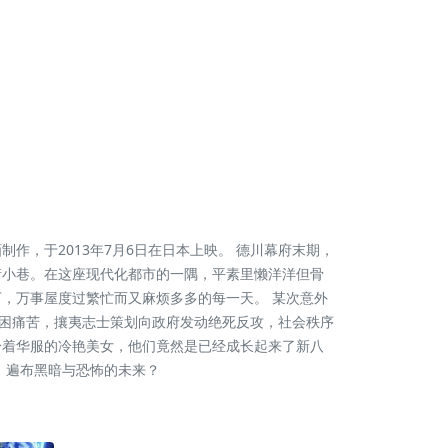
作，于2013年7月6日在日本上映。 德川幕府末期，
街小巷。在这座现代化都市的一隅，平素里懒洋洋但骨
，万事屋度过繁忙而又麻烦多多的每一天。 某次意外
贫困痛苦，攘夷志士策划向政府发动绝死反攻，社会秩序
身着华服的冷艳美女，他们竟然是已经成长起来了新八
、遍布黑暗与恐怖的未来？