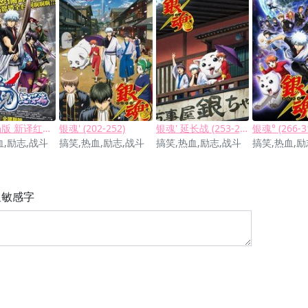
银魂剧场版 新译红樱篇
银魂' (202-252)
银魂' 延长战 (253-265)
银魂° (266-3
血,励志,战斗
搞笑,热血,励志,战斗
搞笑,热血,励志,战斗
搞笑,热血,励
显敏感字