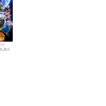
16)
志,战斗