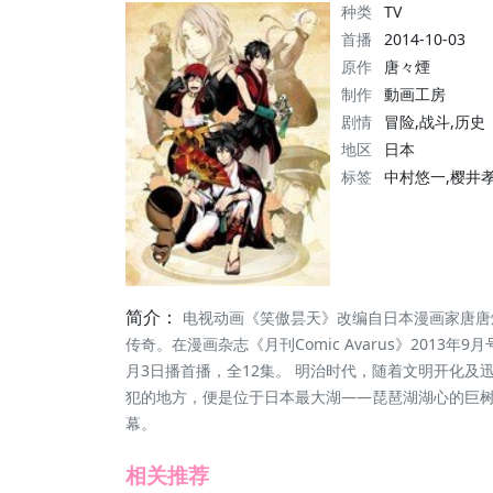
种类
TV
首播
2014-10-03
原作
唐々煙
制作
動画工房
剧情
冒险,战斗,历史
地区
日本
标签
中村悠一,樱井
简介：
电视动画《笑傲昙天》改编自日本漫画家唐唐
传奇。在漫画杂志《月刊Comic Avarus》2013
月3日播首播，全12集。 明治时代，随着文明开化
犯的地方，便是位于日本最大湖——琵琶湖湖心的巨
幕。
相关推荐