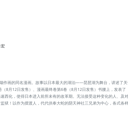
孝宏
烟作画的同名漫画。故事以日本最大的湖泊——琵琶湖为舞台，讲述了关
年9月号（8月12日发售）、漫画最终卷第6卷（8月12日发售）书腰上，发表
及迅速西化，使得日本进入前所未有的改革期。无法接受这种变化的人、及
树监狱！以作为摆渡人，代代供奉大蛇的阴天神社三兄弟为中心，各式各