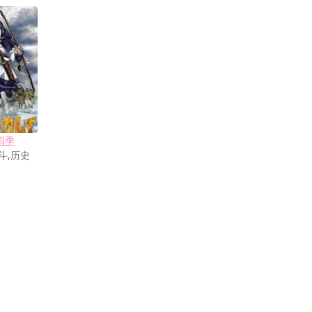
四季
斗,历史