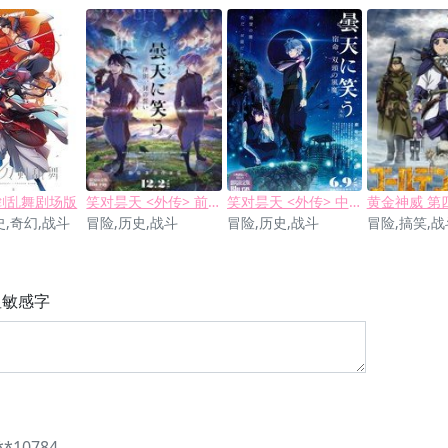
剑乱舞剧场版
笑对昙天 <外传> 前篇 ～诀别、豺的誓言～
笑对昙天 <外传> 中篇 ～宿命、双头的风魔～
黄金神威 第
史,奇幻,战斗
冒险,历史,战斗
冒险,历史,战斗
冒险,搞笑,战
显敏感字
**10784