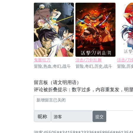
鬼眼狂刀
活击/刀剑乱舞
活击/刀
冒险,热血,奇幻,战斗
冒险,奇幻,历史,战斗
冒险,历
留言板（请文明用语）
评论被折叠提示：数字过多，内容重复发，明
昵称
提交
游客45505**34158**23336**58956**61354