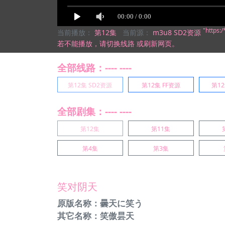
"https
当前播放：
第12集
当前源：
m3u8 SD2资源
若不能播放，
请切换线路
或刷新网页。
全部线路：---- ----
第12集 SD2资源
第12集 FF资源
第12
全部剧集：---- ----
第12集
第11集
第4集
第3集
笑对阴天
原版名称：曇天に笑う
其它名称：笑傲昙天