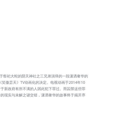
于祭祀大蛇的阴天神社之三兄弟演绎的一段潇洒奢华的
了《笑傲昙天》TV动画化的决定。电视动画于2014年10
对于新政府有所不满的人因此犯下罪过。而囚禁这些罪
样的现实与未解之谜交错，潇洒奢华的故事终于揭开序