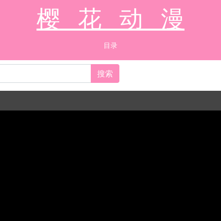
樱 花 动 漫
目录
搜索