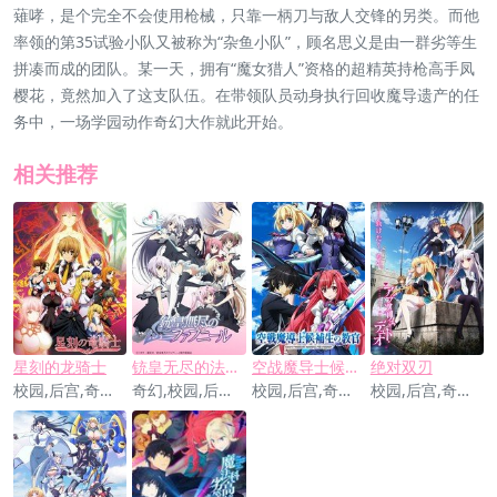
薙哮，是个完全不会使用枪械，只靠一柄刀与敌人交锋的另类。而他
率领的第35试验小队又被称为“杂鱼小队”，顾名思义是由一群劣等生
拼凑而成的团队。某一天，拥有“魔女猎人”资格的超精英持枪高手凤
樱花，竟然加入了这支队伍。在带领队员动身执行回收魔导遗产的任
务中，一场学园动作奇幻大作就此开始。
相关推荐
星刻的龙骑士
铳皇无尽的法夫纳
空战魔导士候补生的教官
绝对双刃
校园,后宫,奇幻,战斗
奇幻,校园,后宫,战斗
校园,后宫,奇幻,科幻,战斗
校园,后宫,奇幻,战斗