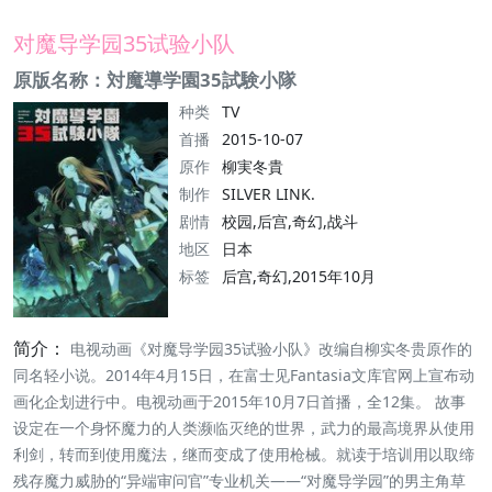
对魔导学园35试验小队
原版名称：対魔導学園35試験小隊
种类
TV
首播
2015-10-07
原作
柳実冬貴
制作
SILVER LINK.
剧情
校园,后宫,奇幻,战斗
地区
日本
标签
后宫,奇幻,2015年10月
简介：
电视动画《对魔导学园35试验小队》改编自柳实冬贵原作的
同名轻小说。2014年4月15日，在富士见Fantasia文库官网上宣布动
画化企划进行中。电视动画于2015年10月7日首播，全12集。 故事
设定在一个身怀魔力的人类濒临灭绝的世界，武力的最高境界从使用
利剑，转而到使用魔法，继而变成了使用枪械。就读于培训用以取缔
残存魔力威胁的“异端审问官”专业机关——“对魔导学园”的男主角草