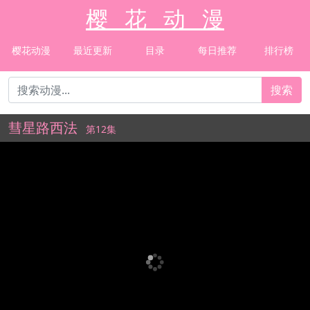
樱 花 动 漫
樱花动漫
最近更新
目录
每日推荐
排行榜
搜索
彗星路西法
第12集