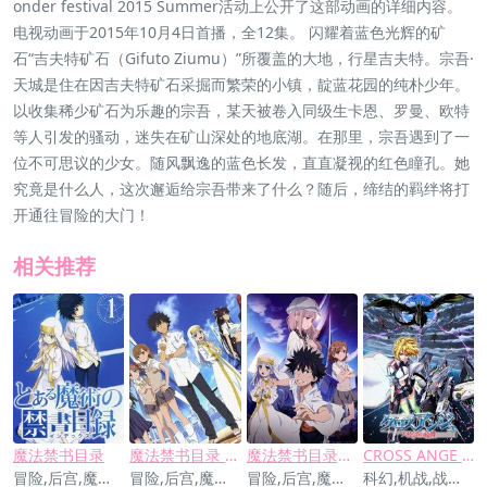
onder festival 2015 Summer活动上公开了这部动画的详细内容。
电视动画于2015年10月4日首播，全12集。 闪耀着蓝色光辉的矿
石“吉夫特矿石（Gifuto Ziumu）”所覆盖的大地，行星吉夫特。宗吾·
天城是住在因吉夫特矿石采掘而繁荣的小镇，靛蓝花园的纯朴少年。
以收集稀少矿石为乐趣的宗吾，某天被卷入同级生卡恩、罗曼、欧特
等人引发的骚动，迷失在矿山深处的地底湖。在那里，宗吾遇到了一
位不可思议的少女。随风飘逸的蓝色长发，直直凝视的红色瞳孔。她
究竟是什么人，这次邂逅给宗吾带来了什么？随后，缔结的羁绊将打
开通往冒险的大门！
相关推荐
魔法禁书目录
魔法禁书目录 第二季
魔法禁书目录剧场版 恩底弥翁的奇迹
CROSS ANGE 天使与龙的轮舞
冒险,后宫,魔法,奇幻,科幻
冒险,后宫,魔法,奇幻,科幻
冒险,后宫,魔法,奇幻,科幻
科幻,机战,战争,奇幻