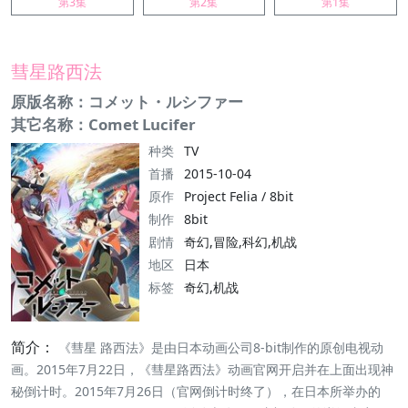
第3集
第2集
第1集
彗星路西法
原版名称：コメット・ルシファー
其它名称：Comet Lucifer
种类
TV
首播
2015-10-04
原作
Project Felia / 8bit
制作
8bit
剧情
奇幻,冒险,科幻,机战
地区
日本
标签
奇幻,机战
简介：
《彗星 路西法》是由日本动画公司8-bit制作的原创电视动
画。2015年7月22日，《彗星路西法》动画官网开启并在上面出现神
秘倒计时。2015年7月26日（官网倒计时终了），在日本所举办的