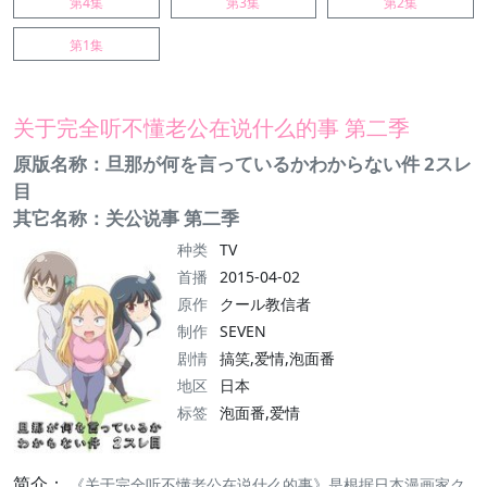
第4集
第3集
第2集
第1集
关于完全听不懂老公在说什么的事 第二季
原版名称：旦那が何を言っているかわからない件 2スレ
目
其它名称：关公说事 第二季
种类
TV
首播
2015-04-02
原作
クール教信者
制作
SEVEN
剧情
搞笑,爱情,泡面番
地区
日本
标签
泡面番,爱情
简介：
《关于完全听不懂老公在说什么的事》是根据日本漫画家ク