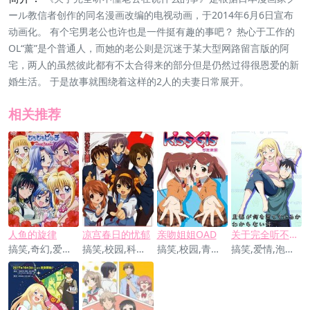
ール教信者创作的同名漫画改编的电视动画，于2014年6月6日宣布
动画化。 有个宅男老公也许也是一件挺有趣的事吧？ 热心于工作的
OL“薰”是个普通人，而她的老公则是沉迷于某大型网路留言版的阿
宅，两人的虽然彼此都有不太合得来的部分但是仍然过得很恩爱的新
婚生活。 于是故事就围绕着这样的2人的夫妻日常展开。
相关推荐
人鱼的旋律
凉宫春日的忧郁
亲吻姐姐OAD
关于完全听不懂老公在说什么的事
搞笑,奇幻,爱情,歌舞
搞笑,校园,科幻,爱情
搞笑,校园,青春,爱情,后宫
搞笑,爱情,泡面番