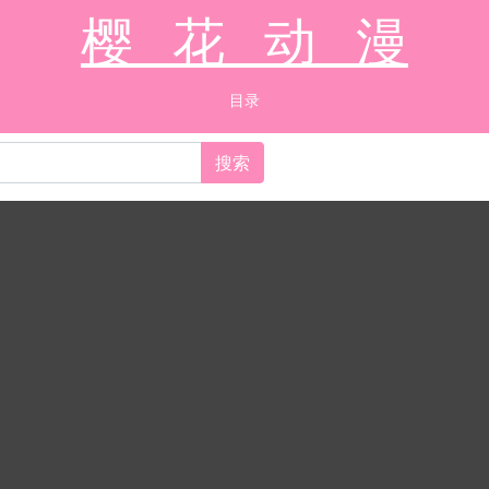
樱 花 动 漫
目录
搜索