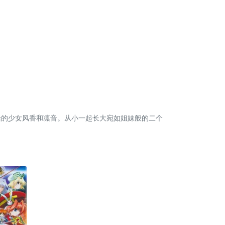
在孤儿院生活的少女风香和凛音。从小一起长大宛如姐妹般的二个