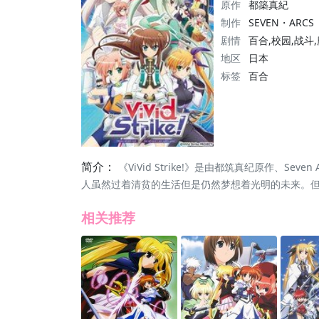
原作
都築真紀
制作
SEVEN・ARCS
剧情
百合,校园,战斗
地区
日本
标签
百合
简介：
《ViVid Strike!》是由都筑真纪原作、
人虽然过着清贫的生活但是仍然梦想着光明的未来。
相关推荐