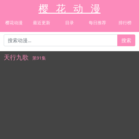
樱 花 动 漫
樱花动漫
最近更新
目录
每日推荐
排行榜
搜索
天行九歌
第91集