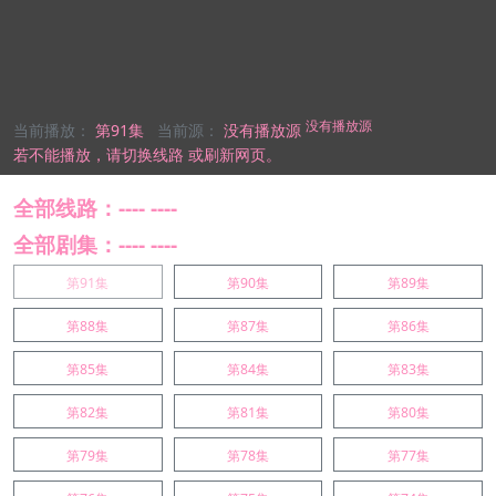
没有播放源
当前播放：
第91集
当前源：
没有播放源
若不能播放，
请切换线路
或刷新网页。
全部线路：---- ----
全部剧集：---- ----
第91集
第90集
第89集
第88集
第87集
第86集
第85集
第84集
第83集
第82集
第81集
第80集
第79集
第78集
第77集