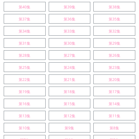
第40集
第39集
第38集
第37集
第36集
第35集
第34集
第33集
第32集
第31集
第30集
第29集
第28集
第27集
第26集
第25集
第24集
第23集
第22集
第21集
第20集
第19集
第18集
第17集
第16集
第15集
第14集
第13集
第12集
第11集
第10集
第9集
第8集