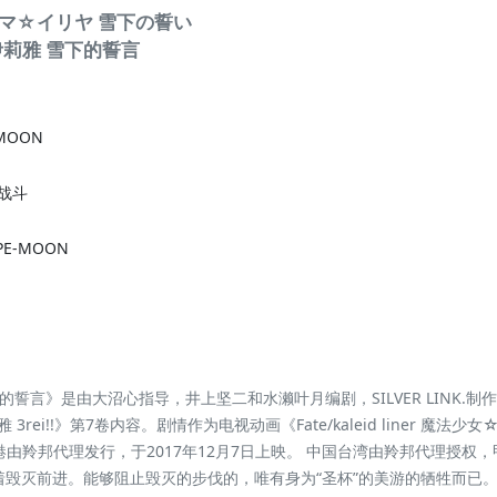
プリズマ☆イリヤ 雪下の誓い
女☆伊莉雅 雪下的誓言
-MOON
,战斗
PE-MOON
莉雅：雪下的誓言》是由大沼心指导，井上坚二和水濑叶月编剧，SILVER LINK.
女☆伊莉雅 3rei!!》第7卷内容。剧情作为电视动画《Fate/kaleid lin
港由羚邦代理发行，于2017年12月7日上映。 中国台湾由羚邦代理授权，
着毁灭前进。能够阻止毁灭的步伐的，唯有身为“圣杯”的美游的牺牲而已