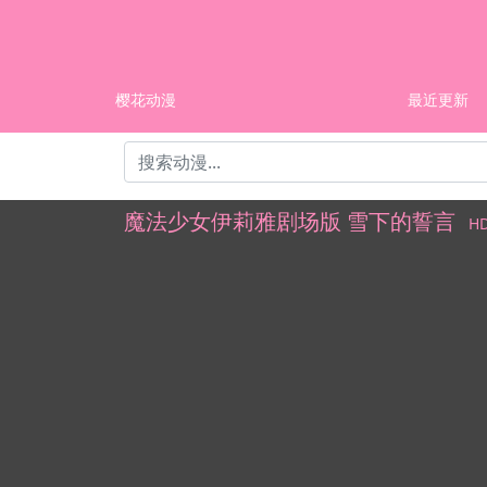
樱花动漫
最近更新
魔法少女伊莉雅剧场版 雪下的誓言
H