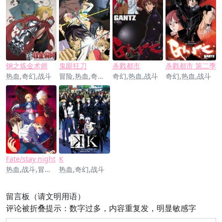
钢之炼金术师
鬼眼狂刀
杀戮都市
杀戮都市 第二季
热血,奇幻,战斗
冒险,热血,奇幻,战斗
奇幻,热血,战斗
奇幻,热血,战斗
Fate/stay night
K
热血,战斗,冒险,奇幻,神魔,剧情
热血,奇幻,战斗
留言板（请文明用语）
评论被折叠提示：数字过多，内容重复发，明显敏感字