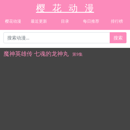
樱 花 动 漫
樱花动漫
最近更新
目录
每日推荐
排行榜
搜索
魔神英雄传 七魂的龙神丸
第9集