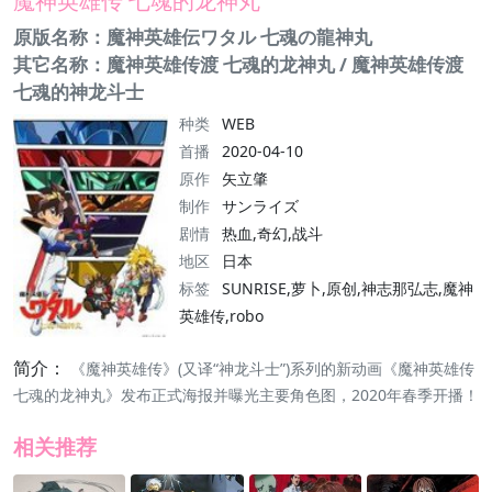
魔神英雄传 七魂的龙神丸
原版名称：魔神英雄伝ワタル 七魂の龍神丸
其它名称：魔神英雄传渡 七魂的龙神丸 / 魔神英雄传渡
七魂的神龙斗士
种类
WEB
首播
2020-04-10
原作
矢立肇
制作
サンライズ
剧情
热血,奇幻,战斗
地区
日本
标签
SUNRISE,萝卜,原创,神志那弘志,魔神
英雄传,robo
简介：
《魔神英雄传》(又译“神龙斗士”)系列的新动画《魔神英雄传
七魂的龙神丸》发布正式海报并曝光主要角色图，2020年春季开播！
相关推荐