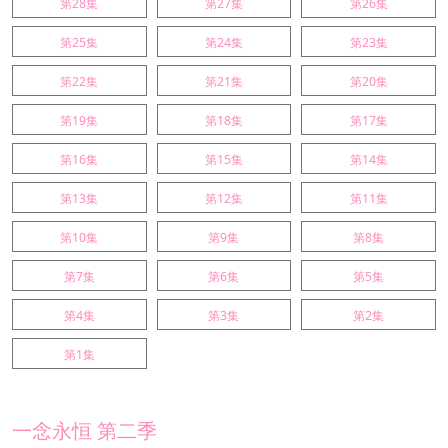
第28集
第27集
第26集
第25集
第24集
第23集
第22集
第21集
第20集
第19集
第18集
第17集
第16集
第15集
第14集
第13集
第12集
第11集
第10集
第9集
第8集
第7集
第6集
第5集
第4集
第3集
第2集
第1集
一念永恒 第二季