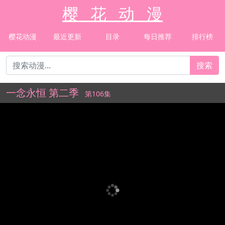
樱 花 动 漫
樱花动漫
最近更新
目录
每日推荐
排行榜
搜索
一念永恒 第二季
第106集