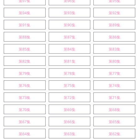
第97集
第96集
第95集
第94集
第93集
第92集
第91集
第90集
第89集
第88集
第87集
第86集
第85集
第84集
第83集
第82集
第81集
第80集
第79集
第78集
第77集
第76集
第75集
第74集
第73集
第72集
第71集
第70集
第69集
第68集
第67集
第66集
第65集
第64集
第63集
第62集