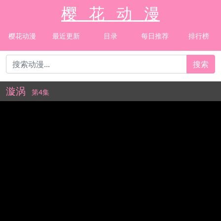
樱 花 动 漫
樱花动漫
最近更新
目录
每日推荐
排行榜
搜索
漩涡
第4集