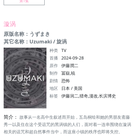
第1集
漩涡
原版名称：うずまき
其它名称：Uzumaki / 旋涡
种类
TV
首播
2024-09-28
原作
伊藤潤二
制作
冨嶽,暁
剧情
恐怖
地区
日本 / 美国
标签
伊藤润二,猎奇,漫改,长滨博史
简介：
故事从一名高中生叙述而开始，五岛桐绘和她的男朋友斋藤
秀一以及住在这个受诅咒的黑涡镇的人们，面对着一连串围绕在漩涡
相关的诅咒和超自然事件当中，而这座小镇的秩序也即将失控。