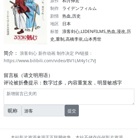
原作
和月伸宏
制作
ライデンフィルム
剧情
热血,历史
地区
日本
标签
浪客剑心,LIDENFILMS,热血,漫改,历
史,重制,高橋李依,山本秀世
简介：
浪客剑心 新作动画 制作决定 PV链接：
https://www.bilibili.com/video/BV1LM4y1c7VJ
留言板（请文明用语）
评论被折叠提示：数字过多，内容重复发，明显敏感字
昵称
提交
本站影片资源来源于互联网收集，本站不储存任何影片资源。