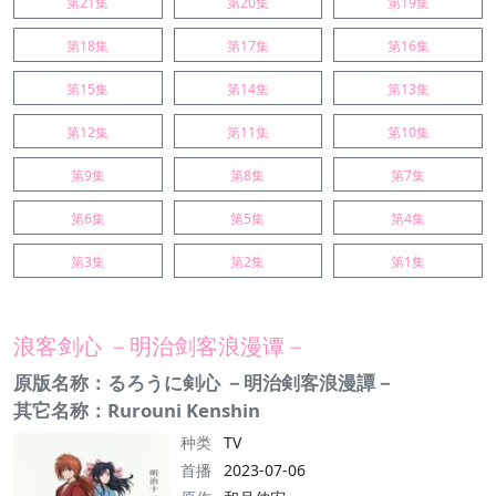
第21集
第20集
第19集
第18集
第17集
第16集
第15集
第14集
第13集
第12集
第11集
第10集
第9集
第8集
第7集
第6集
第5集
第4集
第3集
第2集
第1集
浪客剑心 －明治剑客浪漫谭－
原版名称：るろうに剣心 －明治剣客浪漫譚－
其它名称：Rurouni Kenshin
种类
TV
首播
2023-07-06