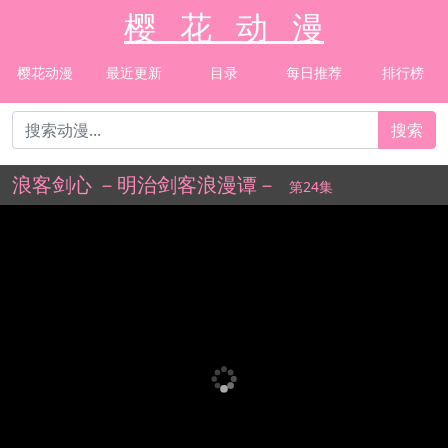
樱 花 动 漫
樱花动漫
最近更新
目录
每日推荐
排行榜
搜索
浪客剑心 －明治剑客浪漫谭－
第24集