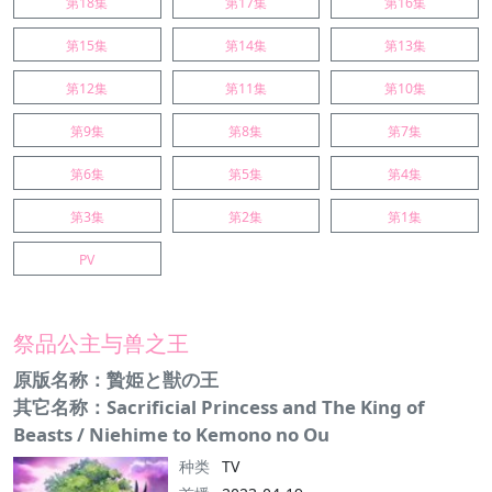
第18集
第17集
第16集
第15集
第14集
第13集
第12集
第11集
第10集
第9集
第8集
第7集
第6集
第5集
第4集
第3集
第2集
第1集
PV
祭品公主与兽之王
原版名称：贄姫と獣の王
其它名称：Sacrificial Princess and The King of
Beasts / Niehime to Kemono no Ou
种类
TV