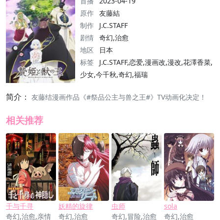
首播
2023-04-19
原作
友藤結
制作
J.C.STAFF
剧情
奇幻,治愈
地区
日本
标签
J.C.STAFF,恋爱,漫画改,漫改,花澤香菜,
少女,今千秋,奇幻,福瑞
简介：
友藤结漫画作品《#祭品公主与兽之王#》TV动画化决定！
相关推荐
千与千寻
妖精的旋律
虫师
sola
奇幻,治愈,亲情
奇幻,治愈
奇幻,冒险,治愈
奇幻,治愈