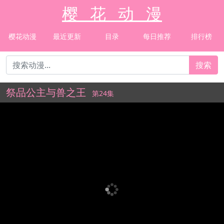
樱 花 动 漫
樱花动漫
最近更新
目录
每日推荐
排行榜
搜索
祭品公主与兽之王
第24集