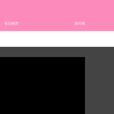
每日推荐
排行榜