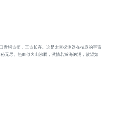
口青铜古棺，亘古长存。这是太空探测器在枯寂的宇宙
神秘无尽。热血似火山沸腾，激情若瀚海汹涌，欲望如