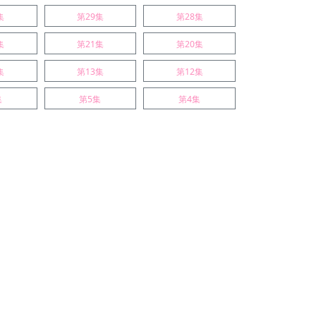
集
第29集
第28集
集
第21集
第20集
集
第13集
第12集
集
第5集
第4集