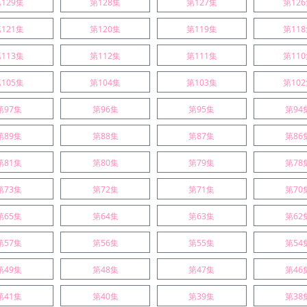
129集
第128集
第127集
第12
121集
第120集
第119集
第11
113集
第112集
第111集
第11
105集
第104集
第103集
第10
第97集
第96集
第95集
第94
第89集
第88集
第87集
第86
第81集
第80集
第79集
第78
第73集
第72集
第71集
第70
第65集
第64集
第63集
第62
第57集
第56集
第55集
第54
第49集
第48集
第47集
第46
第41集
第40集
第39集
第38