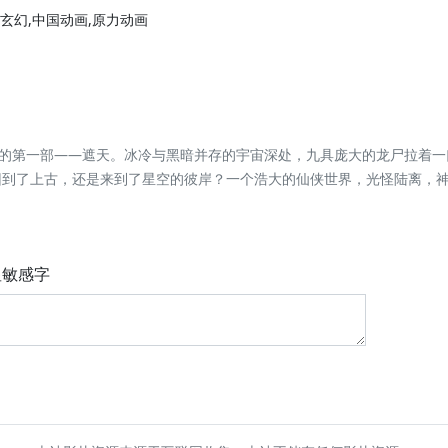
漫,玄幻,中国动画,原力动画
的第一部——遮天。冰冷与黑暗并存的宇宙深处，九具庞大的龙尸拉着一
回到了上古，还是来到了星空的彼岸？一个浩大的仙侠世界，光怪陆离，
显敏感字