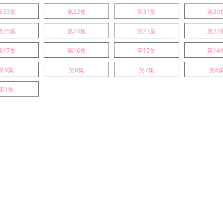
第33集
第32集
第31集
第30
第25集
第24集
第23集
第22
第17集
第16集
第15集
第14
第9集
第8集
第7集
第6
第1集