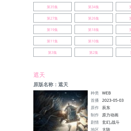
第35集
第34集
第27集
第26集
第19集
第18集
第11集
第10集
第3集
第2集
遮天
原版名称：遮天
种类
WEB
首播
2023-05-03
原作
辰东
制作
原力动画
剧情
玄幻,战斗
地区
大陆