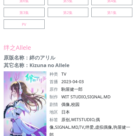
第6集
第5集
第4集
第3集
第2集
第1集
PV
绊之Allele
原版名称：絆のアリル
其它名称：Kizuna no Allele
种类
TV
首播
2023-04-03
原作
駒屋健一郎
制作
WIT STUDIO,SIGNAL.MD
剧情
偶像,校园
地区
日本
标签
原创,WITSTUDIO,偶
像,SIGNAL.MD,TⅤ,绊爱,虚拟偶像,驹屋健一
郎