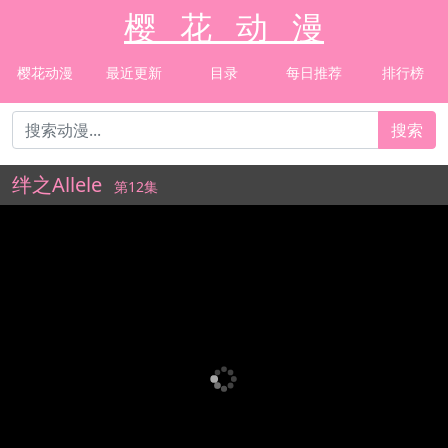
樱 花 动 漫
樱花动漫
最近更新
目录
每日推荐
排行榜
搜索
绊之Allele
第12集