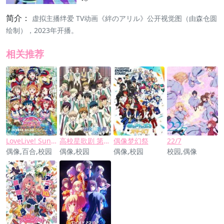
简介：
虚拟主播绊爱 TV动画《絆のアリル》公开视觉图（由森仓圆
绘制），2023年开播。
相关推荐
LoveLive! Sunshine!! 剧场版 彩虹之上
高校星歌剧 第三季
偶像梦幻祭
22/7
偶像,百合,校园
偶像,校园
偶像,校园
校园,偶像