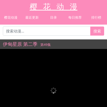
樱 花 动 漫
樱花动漫
最近更新
目录
每日推荐
排行榜
搜索
伊甸星原 第二季
第49集