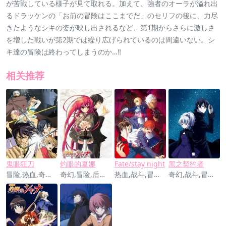
が苦戦している様子が見て取れる。加えて、強者のオーラが溢れ出
るドラッケンの「お前の冒険はここまでだ」のセリフの後に、力尽
きたようなシキの姿が映し出されるなど、第1期からさらに激しさ
を増した戦いが第2期では繰り広げられているのは間違いない。シ
キ達の冒険は終わってしまうのか…‼
相关推荐
鬼眼狂刀
灼眼的夏娜
Fate/stay night
黑之契约者
冒险,热血,奇幻,战斗
奇幻,冒险,后宫,战斗,爱情
热血,战斗,冒险,奇幻,神魔,剧情
奇幻,战斗,冒险,爱情