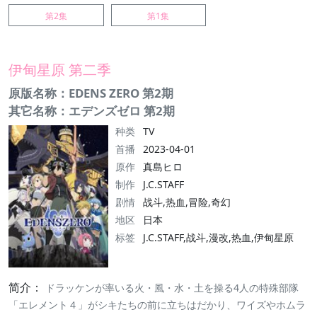
第2集
第1集
伊甸星原 第二季
原版名称：EDENS ZERO 第2期
其它名称：エデンズゼロ 第2期
种类
TV
首播
2023-04-01
原作
真島ヒロ
制作
J.C.STAFF
剧情
战斗,热血,冒险,奇幻
地区
日本
标签
J.C.STAFF,战斗,漫改,热血,伊甸星原
简介：
ドラッケンが率いる火・風・水・土を操る4人の特殊部隊
「エレメント４」がシキたちの前に立ちはだかり、ワイズやホムラ