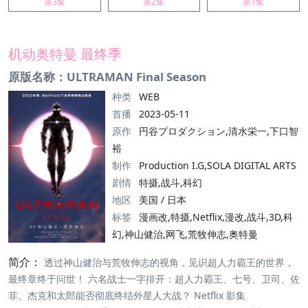
第3集
第2集
第1集
机动奥特曼 最终季
原版名称：ULTRAMAN Final Season
种类
WEB
首播
2023-05-11
原作
円谷プロダクション,清水栄一,下口智
裕
制作
Production I.G,SOLA DIGITAL ARTS
剧情
特摄,战斗,科幻
地区
美国 / 日本
标签
漫画改,特摄,Netflix,漫改,战斗,3D,科
幻,神山健治,网飞,荒牧伸志,奥特曼
简介：
透过神山健治与荒牧伸志的视角，见识超人力霸王的世界，
最终章终于问世！ 六名战士一字排开：超人力霸王、七号、卫司、佐
菲、杰克和太郎能否彻底终结外星人大战？ Netflix 影集