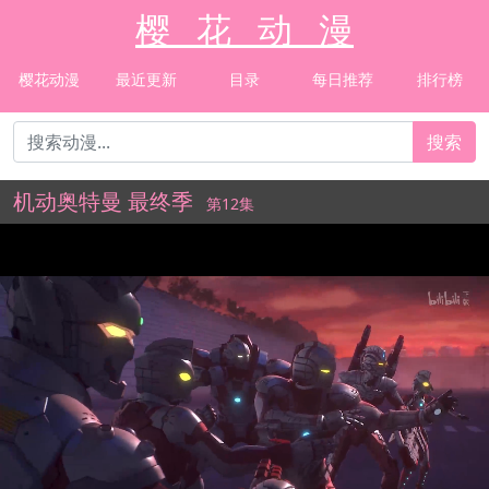
樱 花 动 漫
樱花动漫
最近更新
目录
每日推荐
排行榜
搜索
机动奥特曼 最终季
第12集