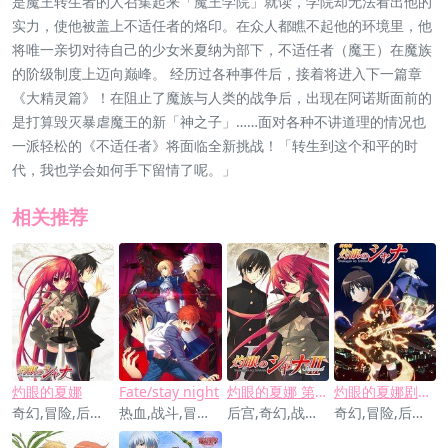
是魔王转生者的人召集起来「魔王学院」就读，学院却无法看出他的
实力，使他被盖上不适任者的烙印。在众人都瞧不起他的环境里，他
将唯一亲切对待自己的少女米夏纳为部下，不适任者（魔王）在魔族
的阶级制度上迈向巅峰。 经历过各种事件后，接着将进入下一篇章
《大精灵篇》！在阻止了魔族与人类的战争后，出现在阿诺斯面前的
是打算毁灭暴虐魔王的新「神之子」……面对各种不讲道理的情况也
一派轻松的《不适任者》将面临全新挑战！「转生到这个和平的时
代，我也学会如何手下留情了呢。」
相关推荐
灼眼的夏娜
Fate/stay night
灼眼的夏娜 第二季
灼眼的夏娜剧场版
奇幻,冒险,后宫,战斗,爱情
热血,战斗,冒险,奇幻,神魔,剧情
后宫,奇幻,战斗,爱情
奇幻,冒险,后宫,战斗,爱情