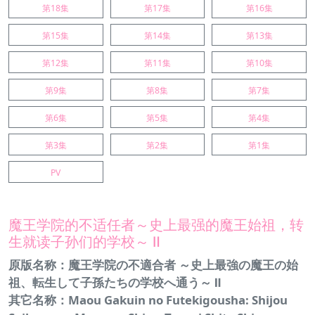
第18集
第17集
第16集
第15集
第14集
第13集
第12集
第11集
第10集
第9集
第8集
第7集
第6集
第5集
第4集
第3集
第2集
第1集
PV
魔王学院的不适任者～史上最强的魔王始祖，转
生就读子孙们的学校～ Ⅱ
原版名称：魔王学院の不適合者 ～史上最強の魔王の始
祖、転生して子孫たちの学校へ通う～ Ⅱ
其它名称：Maou Gakuin no Futekigousha: Shijou