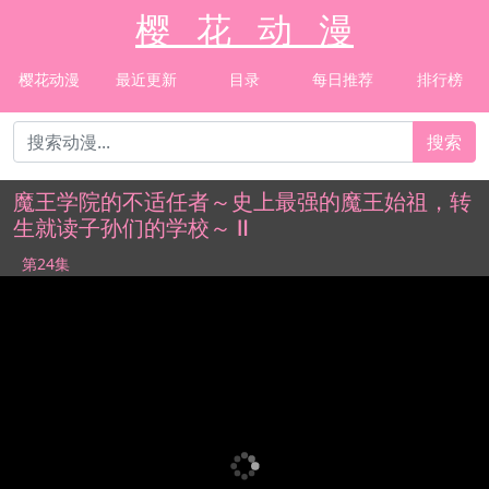
樱 花 动 漫
樱花动漫
最近更新
目录
每日推荐
排行榜
搜索
魔王学院的不适任者～史上最强的魔王始祖，转
生就读子孙们的学校～ Ⅱ
第24集