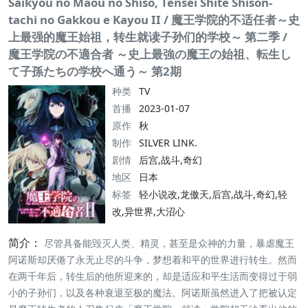
Saikyou no Maou no Shiso, Tensei Shite Shison-
tachi no Gakkou e Kayou II / 魔王学院的不适任者～史
上最强的魔王始祖，转生就读子孙们的学校～ 第二季 /
魔王学院の不適合者 ～史上最強の魔王の始祖、転生し
て子孫たちの学校へ通う～ 第2期
种类
TV
首播
2023-01-07
原作
秋
制作
SILVER LINK.
剧情
后宫,战斗,奇幻
地区
日本
标签
轻小说改,龙傲天,后宫,战斗,奇幻,轻
改,异世界,大沼心
简介：
尽管具备能毁灭人类、精灵，甚至是众神的力量，暴虐魔王
阿诺斯却厌倦了永无止尽的斗争，梦想着和平的世界进行转生。然而
在两千年后，转生后的他所迎来的，却是适应和平生活而变得过于弱
小的子孙们，以及各种衰退至极的魔法。阿诺斯虽然进入了把被认定