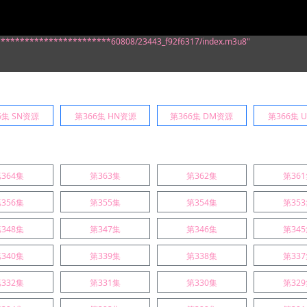
/************************60808/23443_f92f6317/index.m3u8"
6集 SN资源
第366集 HN资源
第366集 DM资源
第366集 
364集
第363集
第362集
第36
356集
第355集
第354集
第35
348集
第347集
第346集
第34
340集
第339集
第338集
第33
332集
第331集
第330集
第32