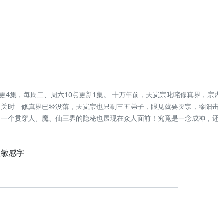
，首更4集，每周二、周六10点更新1集。 十万年前，天岚宗叱咤修真界
关时，修真界已经没落，天岚宗也只剩三五弟子，眼见就要灭宗，徐阳击
，一个贯穿人、魔、仙三界的隐秘也展现在众人面前！究竟是一念成神，
显敏感字