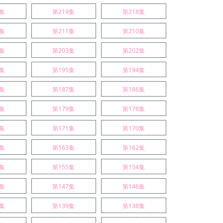
0集
第219集
第218集
2集
第211集
第210集
4集
第203集
第202集
6集
第195集
第194集
8集
第187集
第186集
0集
第179集
第178集
2集
第171集
第170集
4集
第163集
第162集
6集
第155集
第154集
8集
第147集
第146集
0集
第139集
第138集