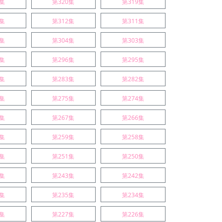
1集
第320集
第319集
3集
第312集
第311集
5集
第304集
第303集
7集
第296集
第295集
4集
第283集
第282集
6集
第275集
第274集
8集
第267集
第266集
0集
第259集
第258集
2集
第251集
第250集
4集
第243集
第242集
6集
第235集
第234集
8集
第227集
第226集