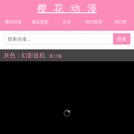
樱 花 动 漫
樱花动漫
最近更新
目录
每日推荐
排行榜
搜索
灰色：幻影扳机
第13集