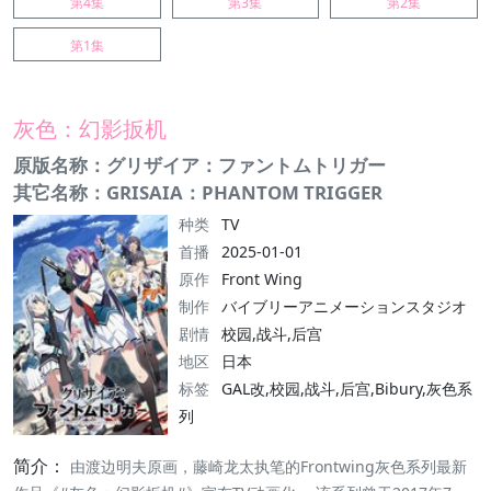
第4集
第3集
第2集
第1集
灰色：幻影扳机
原版名称：グリザイア：ファントムトリガー
其它名称：GRISAIA：PHANTOM TRIGGER
种类
TV
首播
2025-01-01
原作
Front Wing
制作
バイブリーアニメーションスタジオ
剧情
校园,战斗,后宫
地区
日本
标签
GAL改,校园,战斗,后宫,Bibury,灰色系
列
简介：
由渡边明夫原画，藤崎龙太执笔的Frontwing灰色系列最新