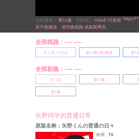
"https:/
当前播放：
第12集
当前源：
m3u8 YZ资源
若不能播放，
请切换线路
或刷新网页。
全部线路：---- ----
第12集 YZ资源
第12集 WJ2资源
第1
全部剧集：---- ----
第12集
第11集
第1集
矢野同学的普通日常
原版名称：矢野くんの普通の日々
种类
TV