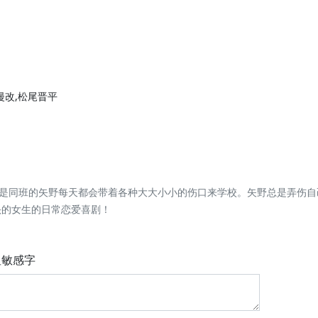
漫改,松尾晋平
是同班的矢野每天都会带着各种大大小小的伤口来学校。矢野总是弄伤自
头的女生的日常恋爱喜剧！
显敏感字