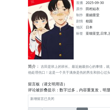
首播
2025-09-30
原作
田村結衣
制作
亜細亜堂
剧情
校园
地区
日本
标签
亚细亚堂,日常,
简介：
吉田是班上的班长。最近她最担心的事情，就
他处理伤口！这是一个关于满身是伤的男生和担心过
留言板（请文明用语）
评论被折叠提示：数字过多，内容重复发，明