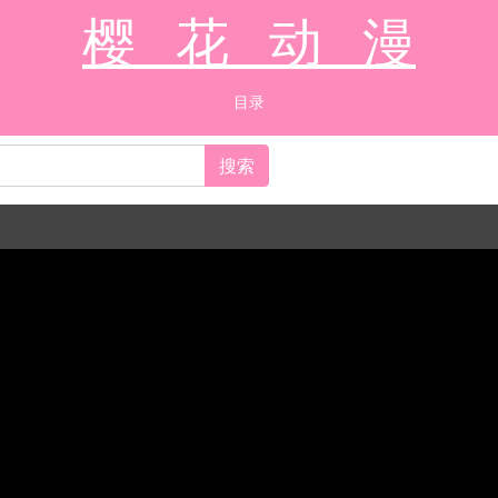
樱 花 动 漫
目录
搜索