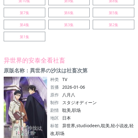
第10集
第9集
第8集
第7集
第6集
第5集
第4集
第3集
第2集
第1集
异世界的安泰全看社畜
原版名称：異世界の沙汰は社畜次第
种类
TV
首播
2026-01-06
原作
八月八
制作
スタジオディーン
剧情
耽美,职场
地区
日本
标签
异世界,studiodeen,耽美,轻小说改,轻
改,职场