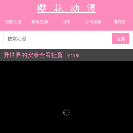
樱 花 动 漫
樱花动漫
最近更新
目录
每日推荐
排行榜
搜索
异世界的安泰全看社畜
第13集