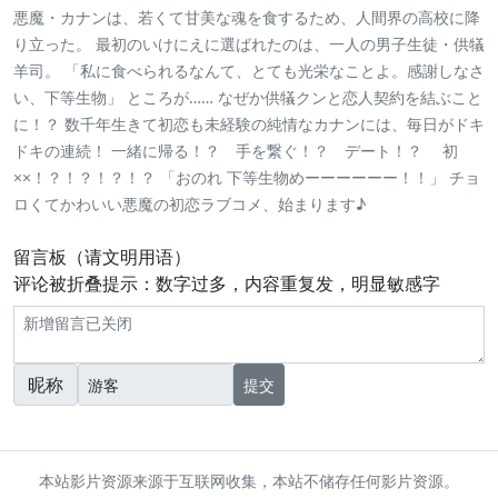
悪魔・カナンは、若くて甘美な魂を食するため、人間界の高校に降
り立った。 最初のいけにえに選ばれたのは、一人の男子生徒・供犠
羊司。 「私に食べられるなんて、とても光栄なことよ。感謝しなさ
い、下等生物」 ところが…… なぜか供犠クンと恋人契約を結ぶこと
に！？ 数千年生きて初恋も未経験の純情なカナンには、毎日がドキ
ドキの連続！ 一緒に帰る！？ 手を繋ぐ！？ デート！？ 初
××！？！？！？！？ 「おのれ 下等生物めーーーーーー！！」 チョ
ロくてかわいい悪魔の初恋ラブコメ、始まります♪
留言板（请文明用语）
评论被折叠提示：数字过多，内容重复发，明显敏感字
昵称
提交
本站影片资源来源于互联网收集，本站不储存任何影片资源。