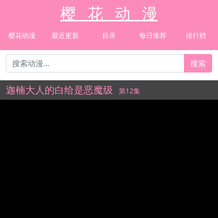
樱 花 动 漫
樱花动漫
最近更新
目录
每日推荐
排行榜
搜索
迦楠大人的白给是恶魔级
第12集