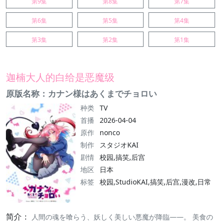
第9集
第8集
第7集
第6集
第5集
第4集
第3集
第2集
第1集
迦楠大人的白给是恶魔级
原版名称：カナン様はあくまでチョロい
种类
TV
首播
2026-04-04
原作
nonco
制作
スタジオKAI
剧情
校园,搞笑,后宫
地区
日本
标签
校园,StudioKAI,搞笑,后宫,漫改,日常
简介：
人間の魂を喰らう、妖しく美しい悪魔が降臨――。 美食の