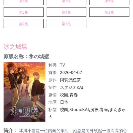
第8集
第7集
第6集
第5集
第4集
第3集
第2集
第1集
冰之城墙
原版名称：氷の城壁
种类
TV
首播
2026-04-02
原作
阿賀沢紅茶
制作
スタジオKAI
剧情
校园,青春
地区
日本
标签
校园,StudioKAI,漫改,青春,まんきゅ
う
简介：
冰川小雪是一位内向的学生，她总是向外筑起一道高高的心