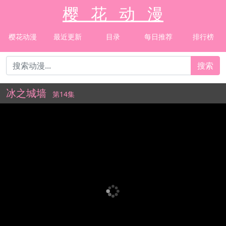
樱 花 动 漫
樱花动漫
最近更新
目录
每日推荐
排行榜
搜索
冰之城墙
第14集