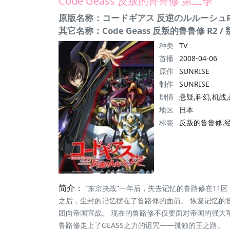
Code Geass 反叛的鲁鲁修 第二季
原版名称：コードギアス 反逆のルルーシュR
其它名称：Code Geass 反叛的鲁鲁修 R2 
种类
TV
首播
2008-04-06
原作
SUNRISE
制作
SUNRISE
剧情
悬疑,科幻,机战
地区
日本
标签
反叛的鲁鲁修,经
简介：
“东京决战”一年后，失去记忆的鲁路修在11
之后，尘封的记忆摆在了鲁路修的面前。 恢复记忆的鲁
团向帝国宣战。 现在的鲁路修不仅要面对帝国的强大
鲁路修走上了GEASS之力的诅咒——孤独的王之路。