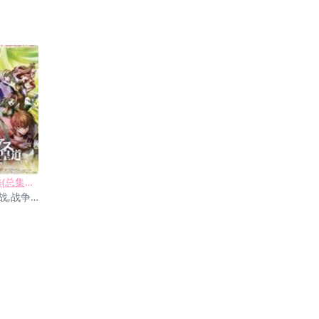
反叛的鲁鲁修(总集篇3) 皇道
悬疑,科幻,机战,战争,社会