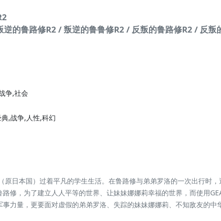
2
/ 叛逆的鲁路修R2 / 叛逆的鲁鲁修R2 / 反叛的鲁路修R2 / 反
,战争,社会
典,战争,人性,科幻
区（原日本国）过着平凡的学生生活。在鲁路修与弟弟罗洛的一次出行时，
路修，为了建立人人平等的世界、让妹妹娜娜莉幸福的世界，而使用GEA
军事力量，更要面对虚假的弟弟罗洛、失踪的妹妹娜娜莉、不知敌友的中