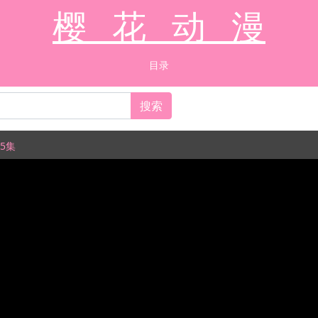
樱 花 动 漫
目录
搜索
5集