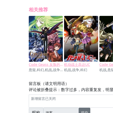
相关推荐
Code Geass 反叛的鲁鲁修
机动战士高达UC
悬疑,科幻,机战,战争,社会
机战,战争,科幻
留言板（请文明用语）
评论被折叠提示：数字过多，内容重复发，明
昵称
提交