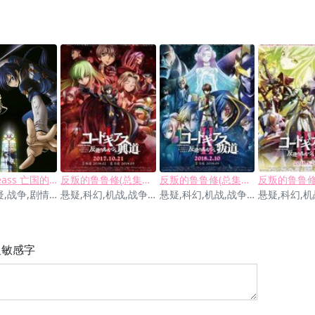
Code Geass 亡国的阿基德
反叛的鲁鲁修(总集篇1) 兴道
反叛的鲁鲁修(总集篇2) 叛道
机战,悬疑,战争,剧情,科幻
悬疑,科幻,机战,战争,社会
悬疑,科幻,机战,战争,社会
显敏感字