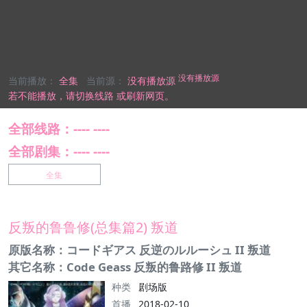
没有播放源
当前播放：
全集
当前源：
没有播放源
若不能播放，
请切换线路
或刷新网页。
全部线路：---- ----
全部剧集：---- ----
全集
反叛的鲁鲁修(总集篇2) 叛道
原版名称：コードギアス 反逆のルルーシュ II 叛道
其它名称：Code Geass 反叛的鲁路修 II 叛道
种类
剧场版
首播
2018-02-10