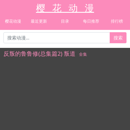
樱 花 动 漫
樱花动漫
最近更新
目录
每日推荐
排行榜
搜索
反叛的鲁鲁修(总集篇2) 叛道
全集