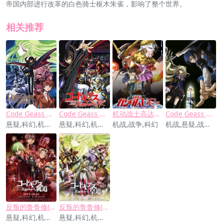
帝国内部进行改革的白色骑士枢木朱雀，影响了整个世界。
相关推荐
Code Geass 反叛的鲁鲁修
Code Geass 反叛的鲁鲁修 第二季
机动战士高达UC
Code Geass 亡国的阿基德
悬疑,科幻,机战,战争,社会
悬疑,科幻,机战,战争,社会
机战,战争,科幻
机战,悬疑,战争,剧情,科幻
反叛的鲁鲁修(总集篇1) 兴道
反叛的鲁鲁修(总集篇3) 皇道
悬疑,科幻,机战,战争,社会
悬疑,科幻,机战,战争,社会