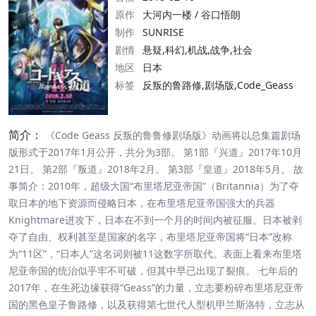
原作
大河内一楼 / 谷口悟朗
制作
SUNRISE
剧情
悬疑,科幻,机战,战争,社会
地区
日本
标签
反叛的鲁路修,剧场版,Code_Geass
简介：
《Code Geass 反叛的鲁鲁修剧场版》动画将以总集篇剧场
版形式于2017年1月公开，共分为3部。 第1部『兴道』2017年10月
21日。 第2部『叛道』2018年2月。 第3部『皇道』2018年5月​​。 故
事简介：2010年，超级大国“布里塔尼亚帝国”（Britannia）为了夺
取日本的地下资源而侵略日本，在布里塔尼亚帝国强大的兵器
Knightmare进攻下，日本在不到一个月的时间内被征服。日本被剥
夺了自由、权利甚至是国家的名字，布里塔尼亚帝国将“日本”改称
为“11区”，“日本人”这名词则被11这数字所取代。表面上看来布里塔
尼亚帝国的统治似乎牢不可破，但其中早已出现了裂痕。 七年后的
2017年，在生死边缘获得“Geass”的力量，立志要粉碎布里塔尼亚帝
国的黑色皇子鲁路修，以及获得第七世代人型机甲兰斯洛特，立志从