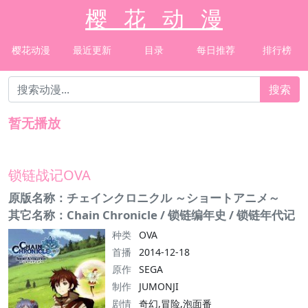
樱 花 动 漫
樱花动漫
最近更新
目录
每日推荐
排行榜
搜索
暂无播放
锁链战记OVA
原版名称：チェインクロニクル ～ショートアニメ～
其它名称：Chain Chronicle / 锁链编年史 / 锁链年代记
种类
OVA
首播
2014-12-18
原作
SEGA
制作
JUMONJI
剧情
奇幻,冒险,泡面番