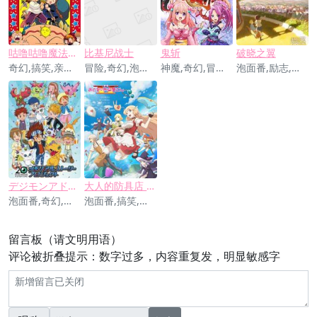
咕噜咕噜魔法阵剧场版
比基尼战士
鬼斩
破晓之翼
奇幻,搞笑,亲子,冒险
冒险,奇幻,泡面番
神魔,奇幻,冒险,搞笑,泡面番
泡面番,励志,冒险,奇幻
デジモンアドベンチャー20th メモリアルストーリー
大人的防具店 第二季
泡面番,奇幻,冒险
泡面番,搞笑,奇幻,冒险,游戏
留言板（请文明用语）
评论被折叠提示：数字过多，内容重复发，明显敏感字