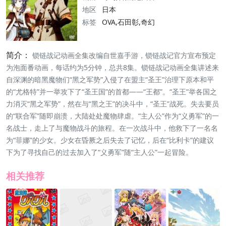
地区
日本
标签
OVA,石田彰,奇幻
简介：
锁链战记动画全集改编自世嘉手游，锁链战记官方宣布预定
为泡面番动画，每话约为5分钟，总共8集。锁链战记动画全集讲述来
自深渊的暗黑魔物们“黑之军势”入侵了在盟主“圣王”治理下原本和平
的“尤格特”并一举攻下了“圣王国”的首都——“王都”。“圣王”举各国之
力消灭“黑之军势”，然在与“黑之王”的决斗中，“圣王”战死。失去要员
的“联合军”随即崩溃，大陆处处魔物肆虐。“主人公”作为“义勇军”的一
名战士，走上了与魔物战斗的旅程。在一次战斗中，他救下了一名名
为“菲娜”的少女。少女在昏厥之后失去了记忆，后在“比利卡”的建议
下为了寻找自己的过去加入了“义勇军”随“主人公”一起冒险。
相关推荐