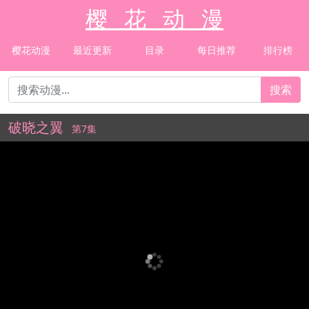
樱 花 动 漫
樱花动漫
最近更新
目录
每日推荐
排行榜
搜索
破晓之翼
第7集