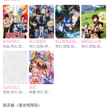
妖精的尾巴
青之驱魔师
青之驱魔师剧场版
锁链战记OVA
热血,奇幻,冒险,励志
奇幻,冒险,神魔,动作,热血,励志
奇幻,冒险,热血,神魔,动作,励志
奇幻,冒险,泡面番
比基尼战士
鬼斩
冒险,奇幻,泡面番
神魔,奇幻,冒险,搞笑,泡面番
留言板（请文明用语）