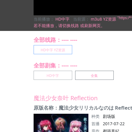
"https:
当前播放：
HD中字
当前源：
m3u8 YZ资源
若不能播放，
请切换线路
或刷新网页。
全部线路：---- ----
HD中字 YZ资源
全部剧集：---- ----
HD中字
全集
魔法少女奈叶 Reflection
原版名称：魔法少女リリカルなのは Reflect
种类
剧场版
首播
2017-07-22
原作
都築真紀