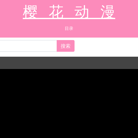
樱 花 动 漫
目录
搜索