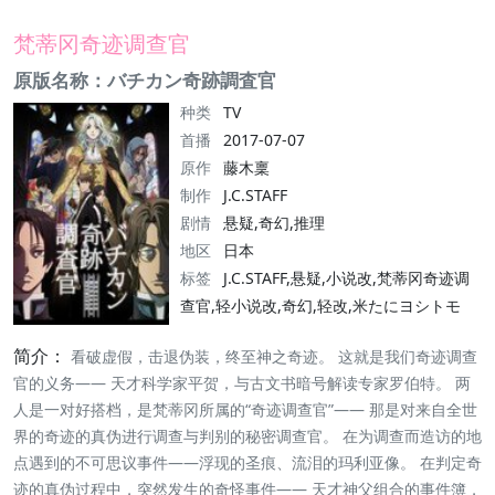
梵蒂冈奇迹调查官
原版名称：バチカン奇跡調査官
种类
TV
首播
2017-07-07
原作
藤木稟
制作
J.C.STAFF
剧情
悬疑,奇幻,推理
地区
日本
标签
J.C.STAFF,悬疑,小说改,梵蒂冈奇迹调
查官,轻小说改,奇幻,轻改,米たにヨシトモ
简介：
看破虚假，击退伪装，终至神之奇迹。 这就是我们奇迹调查
官的义务—— 天才科学家平贺，与古文书暗号解读专家罗伯特。 两
人是一对好搭档，是梵蒂冈所属的“奇迹调查官”—— 那是对来自全世
界的奇迹的真伪进行调查与判别的秘密调查官。 在为调查而造访的地
点遇到的不可思议事件——浮现的圣痕、流泪的玛利亚像。 在判定奇
迹的真伪过程中，突然发生的奇怪事件—— 天才神父组合的事件簿，