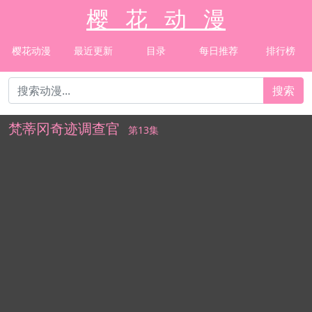
樱 花 动 漫
樱花动漫
最近更新
目录
每日推荐
排行榜
搜索
梵蒂冈奇迹调查官
第13集