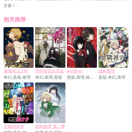
开幕！
相关推荐
海猫鸣泣之时
丹特丽安的书架
Another
虚构推理
奇幻,悬疑,推理
奇幻,推理,悬疑
悬疑,推理,校园,奇幻
悬疑,奇幻,推理
无能的奈奈
虚构推理 第二季