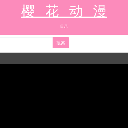
樱 花 动 漫
目录
搜索