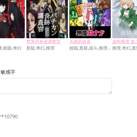
r
梵蒂冈奇迹调查官
无能的奈奈
虚构推理 第
理,校园,奇幻
悬疑,奇幻,推理
校园,悬疑,战斗,推理,奇幻
推理,奇幻,悬
显敏感字
**10790