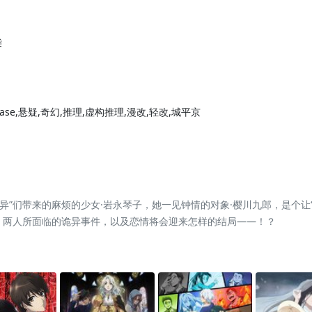
柴
sBase,悬疑,奇幻,推理,虚构推理,漫改,轻改,城平京
怪异”们带来的麻烦的少女·岩永琴子，她一见钟情的对象·樱川九郎，是个让
！ 两人所面临的诡异事件，以及恋情将会迎来怎样的结局——！？