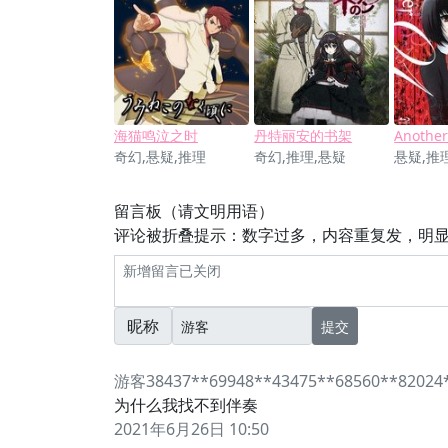
海猫鸣泣之时
丹特丽安的书架
Anothe
奇幻,悬疑,推理
奇幻,推理,悬疑
悬疑,推
留言板（请文明用语）
评论被折叠提示：数字过多，内容重复发，明
昵称
提交
游客38437**69948**43475**68560**82024
为什么我找不到伴奏
2021年6月26日 10:50