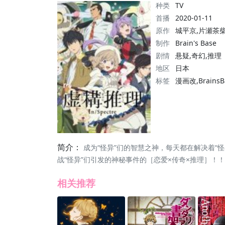
种类
TV
首播
2020-01-11
原作
城平京,片瀬茶
制作
Brain's Base
剧情
悬疑,奇幻,推理
地区
日本
标签
漫画改,Brain
简介：
成为“怪异”们的智慧之神，每天都在解决着“
战“怪异”们引发的神秘事件的［恋爱×传奇×推理］！
相关推荐