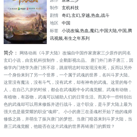
制作
玄机科技
剧情
奇幻,玄幻,穿越,热血,战斗
地区
中国
标签
小说改编,热血,魔幻,中国大陆,中国,腾
讯视频,有生之年系列
简介：
网络动画《斗罗大陆》改编自中国作家唐家三少原作的同名
玄幻小说，由玄机科技制作，企鹅影视出品。 唐门外门弟子唐三，因
偷学内门绝学为唐门所不容，跳崖明志时却发现没有死，反而以另外
一个身份来到了另一个世界，一个属于武魂的世界，名叫斗罗大陆。
这里没有魔法，没有斗气，没有武术，却有神奇的武魂。这里的每个
人，在自己六岁的时候，都会在武魂殿中令武魂觉醒。武魂有动物，
有植物，有器物，武魂可以辅助人们的日常生活。而其中一些特别出
色的武魂却可以用来修炼并进行战斗，这个职业，是斗罗大陆上最为
强大也是最荣耀的职业“魂师”。 小小的唐三在圣魂村开始了他的魂师
修炼之路，并萌生了振兴唐门的梦想。当唐门暗器来到斗罗大陆，当
唐三武魂觉醒，他能否在这片武魂的世界再铸唐门的辉煌？