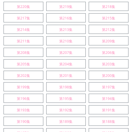
第220集
第219集
第218集
第217集
第216集
第215集
第214集
第213集
第212集
第211集
第210集
第209集
第208集
第207集
第206集
第205集
第204集
第203集
第202集
第201集
第200集
第199集
第198集
第197集
第196集
第195集
第194集
第193集
第192集
第191集
第190集
第189集
第188集