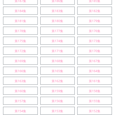
第187集
第186集
第185集
第184集
第183集
第182集
第181集
第180集
第179集
第178集
第177集
第176集
第175集
第174集
第173集
第172集
第171集
第170集
第169集
第168集
第167集
第166集
第165集
第164集
第163集
第162集
第161集
第160集
第159集
第158集
第157集
第156集
第155集
第154集
第153集
第152集