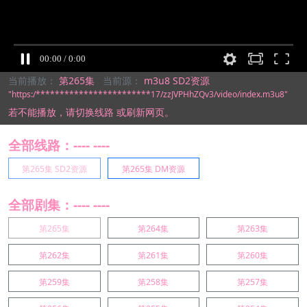
当前播放：
第265集
当前源：
m3u8 SD2资源
"https:/************************17/zzJVPHhZQv3/video/index.m3u8"
若不能播放，
请切换线路
或刷新网页。
全部线路：---- ----
第265集 SD2资源
第265集 DM资源
全部剧集：---- ----
第265集
第264集
第263集
第262集
第261集
第260集
第259集
第258集
第257集