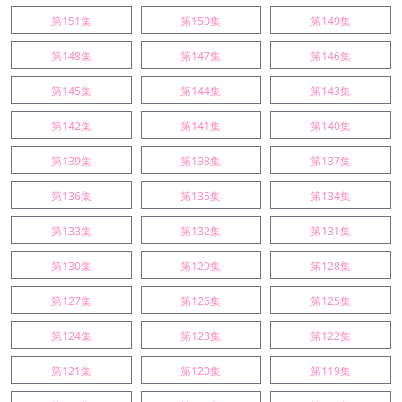
第151集
第150集
第149集
第148集
第147集
第146集
第145集
第144集
第143集
第142集
第141集
第140集
第139集
第138集
第137集
第136集
第135集
第134集
第133集
第132集
第131集
第130集
第129集
第128集
第127集
第126集
第125集
第124集
第123集
第122集
第121集
第120集
第119集