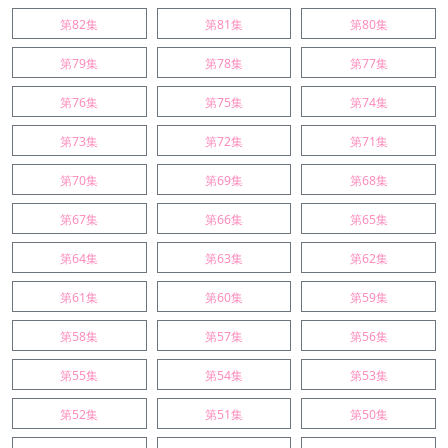
第82集
第81集
第80集
第79集
第78集
第77集
第76集
第75集
第74集
第73集
第72集
第71集
第70集
第69集
第68集
第67集
第66集
第65集
第64集
第63集
第62集
第61集
第60集
第59集
第58集
第57集
第56集
第55集
第54集
第53集
第52集
第51集
第50集