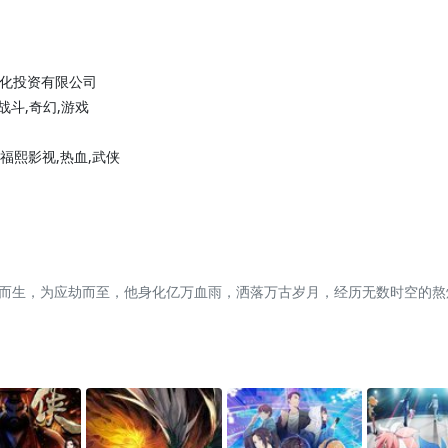
化投资有限公司
,战斗,奇幻,游戏
,福熙影视,热血,武侠
而生，为应劫而至，他身化亿万血雨，洒落万古岁月，经历无数时空的熬