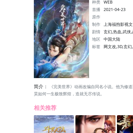
种类
WEB
首播
2021-04-23
原作
制作
上海福煦影视文
剧情
玄幻,热血,武侠
地区
中国大陆
标签
网文改,3D,玄幻
简介：
《完美世界》动画改编自同名小说。他为修道
昊如何一生极致辉煌，造就无尽传说。
相关推荐