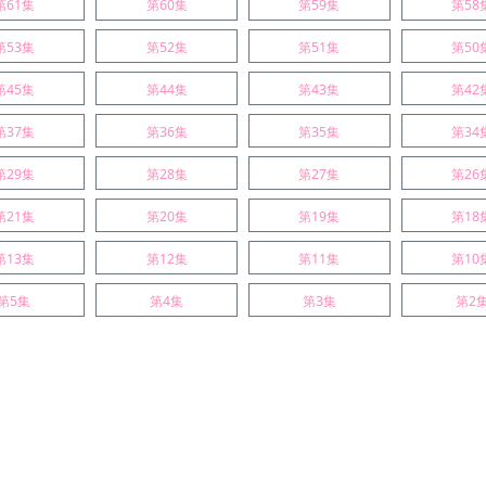
第61集
第60集
第59集
第58
第53集
第52集
第51集
第50
第45集
第44集
第43集
第42
第37集
第36集
第35集
第34
第29集
第28集
第27集
第26
第21集
第20集
第19集
第18
第13集
第12集
第11集
第10
第5集
第4集
第3集
第2