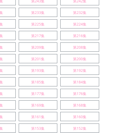
4集
第243集
第242集
4集
第233集
第232集
6集
第225集
第224集
8集
第217集
第216集
0集
第209集
第208集
2集
第201集
第200集
4集
第193集
第192集
6集
第185集
第184集
8集
第177集
第176集
0集
第169集
第168集
2集
第161集
第160集
4集
第153集
第152集