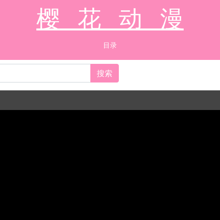
樱 花 动 漫
目录
搜索