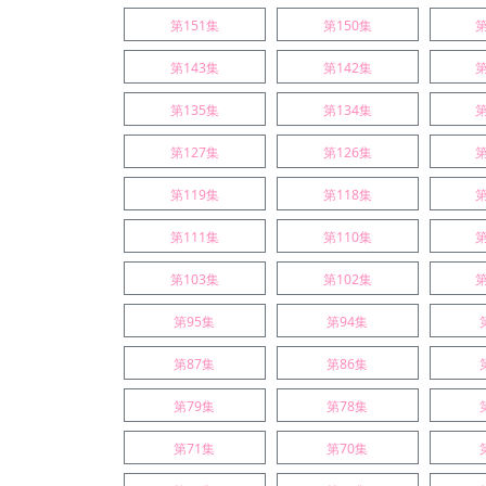
第151集
第150集
第
第143集
第142集
第
第135集
第134集
第
第127集
第126集
第
第119集
第118集
第
第111集
第110集
第
第103集
第102集
第
第95集
第94集
第87集
第86集
第79集
第78集
第71集
第70集