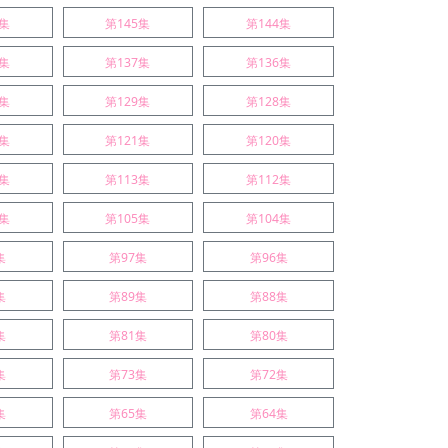
6集
第145集
第144集
8集
第137集
第136集
0集
第129集
第128集
2集
第121集
第120集
4集
第113集
第112集
6集
第105集
第104集
集
第97集
第96集
集
第89集
第88集
集
第81集
第80集
集
第73集
第72集
集
第65集
第64集