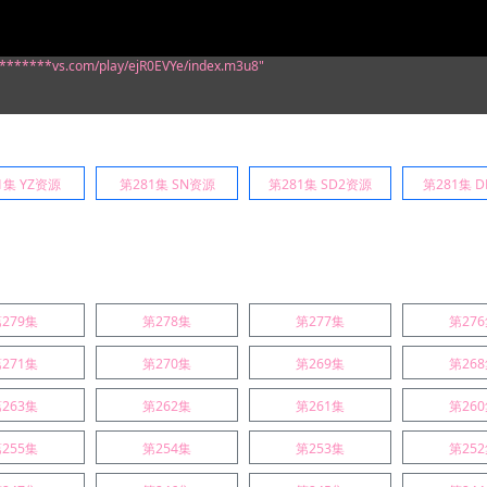
:/*******vs.com/play/ejR0EVYe/index.m3u8"
1集 YZ资源
第281集 SN资源
第281集 SD2资源
第281集 
279集
第278集
第277集
第27
271集
第270集
第269集
第26
263集
第262集
第261集
第26
255集
第254集
第253集
第25