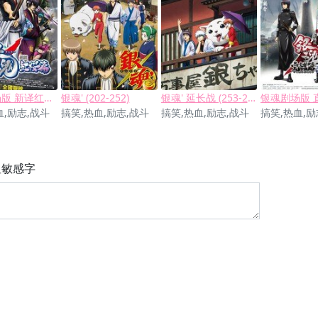
银魂剧场版 新译红樱篇
银魂' (202-252)
银魂' 延长战 (253-265)
血,励志,战斗
搞笑,热血,励志,战斗
搞笑,热血,励志,战斗
搞笑,热血,励
显敏感字