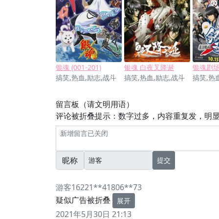
银魂 (001-201)
银魂 白夜叉降诞
搞笑,热血,励志,战斗
搞笑,热血,励志,战斗
搞笑,热
留言板（请文明用语）
评论被折叠提示：数字过多，内容重复发，明
昵称
提交
游客16221**41806**73
疑似广告被折叠
展开
2021年5月30日 21:13