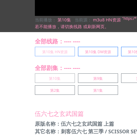
"https:
当前播放：
第10集
当前源：
m3u8 HN资源
若不能播放，
请切换线路
或刷新网页。
全部线路：---- ----
第10集 HN资源
第10集 DM资源
第10
全部剧集：---- ----
第10集
第9集
第2集
第1集
伍六七之玄武国篇
原版名称：伍六七之玄武国篇 上篇
其它名称：刺客伍六七 第三季 / SCISSOR SEVEN