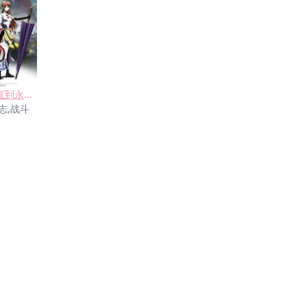
银魂剧场版 直到永远的万事屋
志,战斗