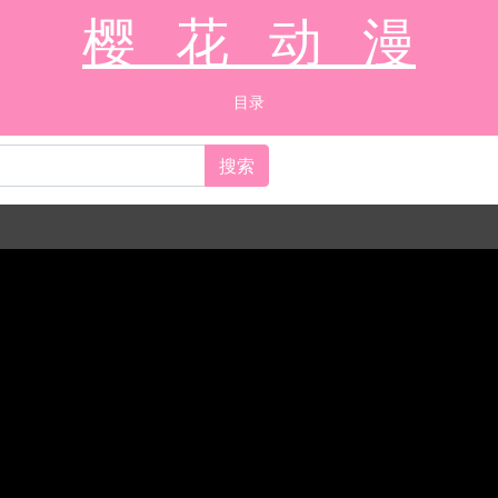
樱 花 动 漫
目录
搜索