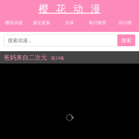
樱 花 动 漫
樱花动漫
最近更新
目录
每日推荐
排行榜
搜索
爸妈来自二次元
第24集