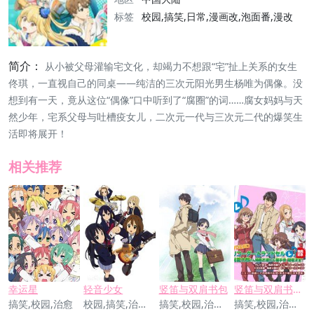
标签
校园,搞笑,日常,漫画改,泡面番,漫改
简介：
从小被父母灌输宅文化，却竭力不想跟“宅”扯上关系的女生
佟琪，一直视自己的同桌——纯洁的三次元阳光男生杨唯为偶像。没
想到有一天，竟从这位“偶像”口中听到了“腐圈”的词……腐女妈妈与天
然少年，宅系父母与吐槽疫女儿，二次元一代与三次元二代的爆笑生
活即将展开！
相关推荐
幸运星
轻音少女
竖笛与双肩书包
竖笛与双肩书包 第二季
搞笑,校园,治愈
校园,搞笑,治愈,励志,歌舞
搞笑,校园,治愈,泡面番
搞笑,校园,治愈,泡面番