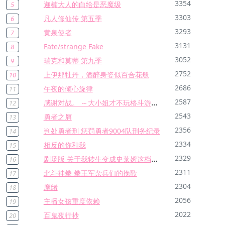
3354
迦楠大人的白给是恶魔级
5
3303
凡人修仙传 第五季
6
3293
黄泉使者
7
3131
Fate/strange Fake
8
3052
瑞克和莫蒂 第九季
9
2752
上伊那牡丹，酒醉身姿似百合花般
10
2686
午夜的倾心旋律
11
感谢对战。 ～大小姐才不玩格斗游戏～
2587
12
2543
勇者之屑
13
2356
判处勇者刑 惩罚勇者9004队刑务纪录
14
2334
相反的你和我
15
剧场版 关于我转生变成史莱姆这档事 苍海之泪篇
2329
16
2311
北斗神拳 拳王军杂兵们的挽歌
17
2304
摩绪
18
2056
主播女孩重度依赖
19
2022
百鬼夜行抄
20