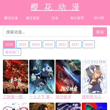
樱 花 动 漫
樱花动漫
最近更新
目录
每日推荐
排行榜
搜索
2026
2025
2024
2023
2022
2021
2020
最近热门
三国第一部：争洛阳
一人之下 第六季
深空彼岸
透明男与人类女～不久成为夫妇的二人～