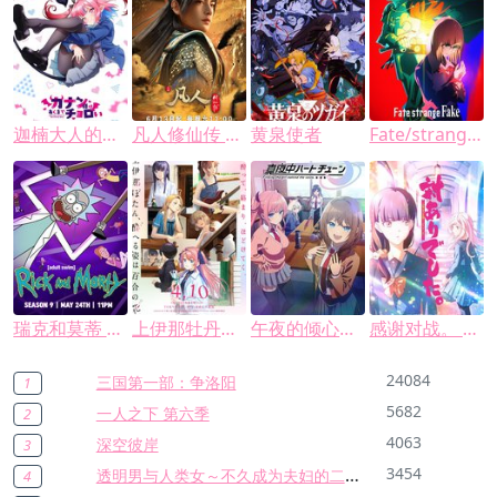
迦楠大人的白给是恶魔级
凡人修仙传 第五季
黄泉使者
Fate/strange Fake
瑞克和莫蒂 第九季
上伊那牡丹，酒醉身姿似百合花般
午夜的倾心旋律
感谢对战。 ～大小姐才不玩格斗游戏～
24084
三国第一部：争洛阳
1
5682
一人之下 第六季
2
4063
深空彼岸
3
透明男与人类女～不久成为夫妇的二人～
3454
4