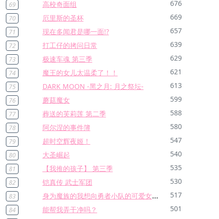
676
高校奇面组
69
669
厄里斯的圣杯
70
657
现在多闻君是哪一面!?
71
639
打工仔的拷问日常
72
629
极速车魂 第三季
73
621
魔王的女儿太温柔了！！
74
613
DARK MOON -黑之月: 月之祭坛-
75
599
蘑菇魔女
76
588
葬送的芙莉莲 第二季
77
580
阿尔涅的事件簿
78
547
超时空辉夜姬！
79
540
大圣崛起
80
535
【我推的孩子】 第三季
81
530
铠真传 武士军团
82
身为魔族的我想向勇者小队的可爱女孩告白。
517
83
501
能帮我弄干净吗？
84