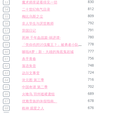
830
魔术师库诺看得见一切
53
812
二十世纪电气目录
54
809
梅比乌斯之尘
55
792
非人学生与厌世教师
56
791
异国日记
57
780
死神 千年血战篇-祸进谭-
58
「凭你也想讨伐魔王？」被勇者小队逐出队伍，只好在王都自在过活
778
59
777
哆啦A梦：新・大雄的海底鬼岩城
60
756
杀手青春
61
748
落语朱音
62
724
达尔文事变
63
716
沧元图 第三季
64
702
中国奇谭 第二季
65
689
火喰鸟 羽州褴褛鸢组
66
678
优雅贵族的休假指南。
67
676
枪神 观星之人
68