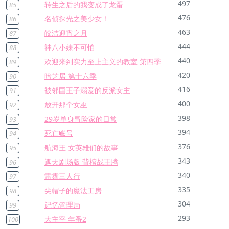
497
转生之后的我变成了龙蛋
85
476
名侦探光之美少女！
86
463
皎洁迎宵之月
87
444
神八小妹不可怕
88
440
欢迎来到实力至上主义的教室 第四季
89
420
暗芝居 第十六季
90
416
被邻国王子溺爱的反派女主
91
400
放开那个女巫
92
398
29岁单身冒险家的日常
93
394
死亡账号
94
376
航海王 女英雄们的故事
95
343
遮天剧场版 背棺战王腾
96
340
雷霆三人行
97
335
尖帽子的魔法工房
98
304
记忆管理局
99
293
大主宰 年番2
100