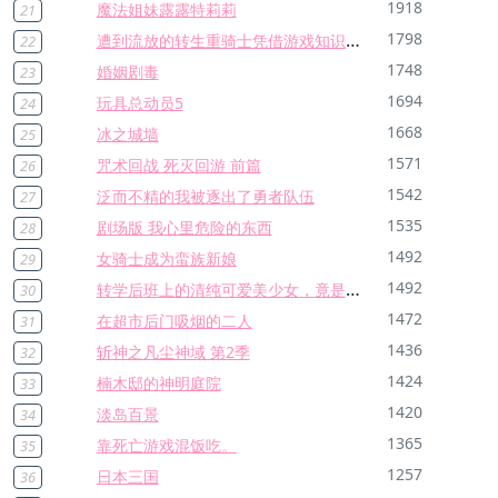
1918
魔法姐妹露露特莉莉
21
遭到流放的转生重骑士凭借游戏知识大开无双
1798
22
1748
婚姻剧毒
23
1694
玩具总动员5
24
1668
冰之城墙
25
1571
咒术回战 死灭回游 前篇
26
1542
泛而不精的我被逐出了勇者队伍
27
1535
剧场版 我心里危险的东西
28
1492
女骑士成为蛮族新娘
29
转学后班上的清纯可爱美少女，竟是小时候玩在一起的哥儿们
1492
30
1472
在超市后门吸烟的二人
31
1436
斩神之凡尘神域 第2季
32
1424
楠木邸的神明庭院
33
1420
淡岛百景
34
1365
靠死亡游戏混饭吃。
35
1257
日本三国
36