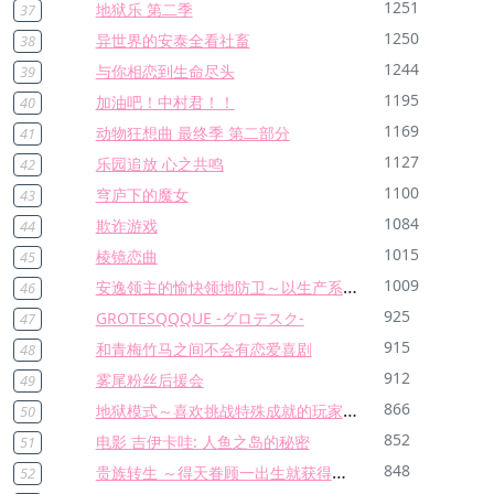
1251
地狱乐 第二季
37
1250
异世界的安泰全看社畜
38
1244
与你相恋到生命尽头
39
1195
加油吧！中村君！！
40
1169
动物狂想曲 最终季 第二部分
41
1127
乐园追放 心之共鸣
42
1100
穹庐下的魔女
43
1084
欺诈游戏
44
1015
棱镜恋曲
45
安逸领主的愉快领地防卫～以生产系魔术将无名小村打造成最强要塞都市～
1009
46
925
GROTESQQQUE -グロテスク-
47
915
和青梅竹马之间不会有恋爱喜剧
48
912
雾尾粉丝后援会
49
地狱模式～喜欢挑战特殊成就的玩家在废设定的异世界成为无双～
866
50
852
电影 吉伊卡哇: 人鱼之岛的秘密
51
贵族转生 ～得天眷顾一出生就获得最强力量～
848
52