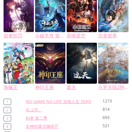
甜蜜惩罚
斗破苍穹 第五季
吞噬星空
完美世界
海贼王
神印王座
遮天
斗罗大陆2绝世唐门
1273
NO GAME NO LIFE 游戏人生 ZERO
1
814
XL上司。
2
693
剑来 第二季
3
521
女神的露天咖啡厅
4