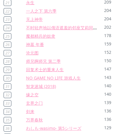
209
永生
21
204
一人之下 第六季
22
204
无上神帝
23
不时轻声地以俄语遮羞的邻座艾莉同学
202
24
178
魔都精兵的奴隶
25
159
神墓 年番
26
152
沧元图
27
150
师兄啊师兄 第二季
28
147
回复术士的重来人生
29
143
NO GAME NO LIFE 游戏人生
30
140
智龙迷城 (2018)
31
140
缘之空
32
139
玄界之门
33
136
剑来
34
136
万界春秋
35
129
わしも-wasimo- 第5シリーズ
36