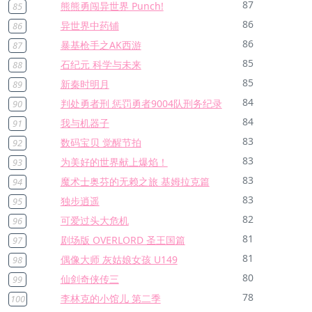
87
熊熊勇闯异世界 Punch!
85
86
异世界中药铺
86
86
暴基枪手之AK西游
87
85
石纪元 科学与未来
88
85
新秦时明月
89
84
判处勇者刑 惩罚勇者9004队刑务纪录
90
84
我与机器子
91
83
数码宝贝 觉醒节拍
92
83
为美好的世界献上爆焰！
93
83
魔术士奥芬的无赖之旅 基姆拉克篇
94
83
独步逍遥
95
82
可爱过头大危机
96
81
剧场版 OVERLORD 圣王国篇
97
81
偶像大师 灰姑娘女孩 U149
98
80
仙剑奇侠传三
99
78
李林克的小馆儿 第二季
100