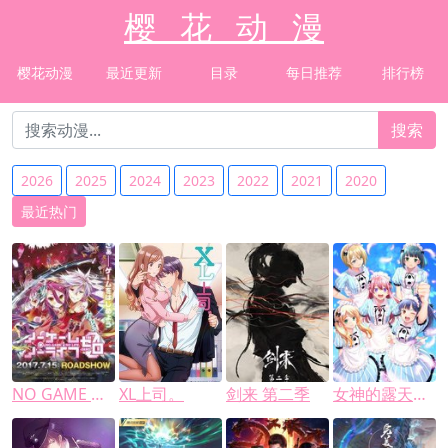
樱 花 动 漫
樱花动漫
最近更新
目录
每日推荐
排行榜
搜索
2026
2025
2024
2023
2022
2021
2020
最近热门
NO GAME NO LIFE 游戏人生 ZERO
XL上司。
剑来 第二季
女神的露天咖啡厅