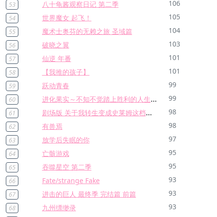
106
八十龟酱观察日记 第二季
53
105
世界魔女 起飞！
54
104
魔术士奥芬的无赖之旅 圣域篇
55
103
破晓之翼
56
101
仙逆 年番
57
101
【我推的孩子】
58
99
跃动青春
59
进化果实～不知不觉踏上胜利的人生～
99
60
剧场版 关于我转生变成史莱姆这档事 苍海之泪篇
98
61
98
有兽焉
62
97
放学后失眠的你
63
95
亡骸游戏
64
95
吞噬星空 第二季
65
93
Fate/strange Fake
66
93
进击的巨人 最终季 完结篇 前篇
67
93
九州缥缈录
68