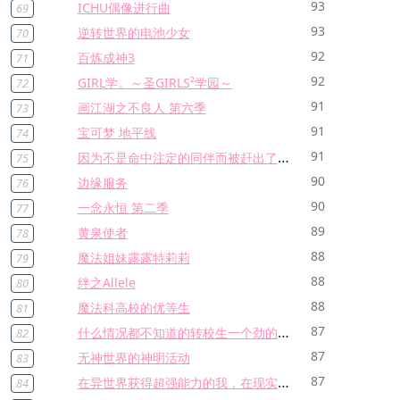
93
ICHU偶像进行曲
69
93
逆转世界的电池少女
70
92
百炼成神3
71
92
GIRL学。～圣GIRLS²学园～
72
91
画江湖之不良人 第六季
73
91
宝可梦 地平线
74
因为不是命中注定的同伴而被赶出了勇者的队伍、从此以后过上了悠闲的隐居生活
91
75
90
边缘服务
76
90
一念永恒 第二季
77
89
黄泉使者
78
88
魔法姐妹露露特莉莉
79
88
绊之Allele
80
88
魔法科高校的优等生
81
什么情况都不知道的转校生一个劲的凑过来。
87
82
87
无神世界的神明活动
83
在异世界获得超强能力的我，在现实世界照样无敌～等级提升改变人生命运～
87
84