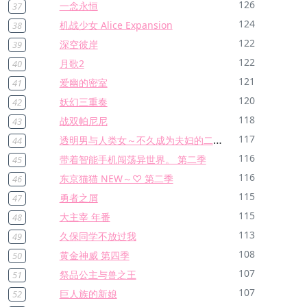
126
一念永恒
37
124
机战少女 Alice Expansion
38
122
深空彼岸
39
122
月歌2
40
121
爱幽的密室
41
120
妖幻三重奏
42
118
战双帕尼尼
43
透明男与人类女～不久成为夫妇的二人～
117
44
116
带着智能手机闯荡异世界。 第二季
45
116
东京猫猫 NEW～♡ 第二季
46
115
勇者之屑
47
115
大主宰 年番
48
113
久保同学不放过我
49
108
黄金神威 第四季
50
107
祭品公主与兽之王
51
107
巨人族的新娘
52