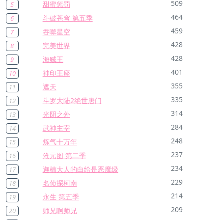
509
甜蜜惩罚
5
464
斗破苍穹 第五季
6
459
吞噬星空
7
428
完美世界
8
428
海贼王
9
401
神印王座
10
355
遮天
11
335
斗罗大陆2绝世唐门
12
314
光阴之外
13
284
武神主宰
14
248
炼气十万年
15
237
沧元图 第二季
16
234
迦楠大人的白给是恶魔级
17
229
名侦探柯南
18
214
永生 第五季
19
209
师兄啊师兄
20